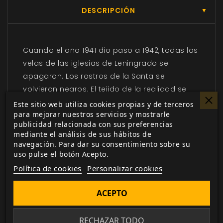
DESCRIPCIÓN
▼
Cuando el año 1941 dio paso a 1942, todas las
velas de las iglesias de Leningrado se
apagaron. Los rostros de la Santa se
volvieron negros. El tejido de la realidad se
desgarró. Por la mañana, aparecieron los
Este sitio web utiliza cookies propias y de terceros
para mejorar nuestros servicios y mostrarle
cadáveres de veinte sacerdotes que se
publicidad relacionada con sus preferencias
habían suicidado.
mediante el análisis de sus hábitos de
navegación. Para dar su consentimiento sobre su
Encontraron a una niña silenciosa que
uso pulse el botón Acepto.
albergaba numerosos secretos encerrada en
Política de cookies
Personalizar cookies
un sótano. Nadie sabía quién era ni dónde
vivía. Sin más alternativas, la llevaron a un
ACEPTO
orfanato donde nada era lo que parecía.
La misma noche fría de invierno, Dimi, un viejo
RECHAZAR TODO