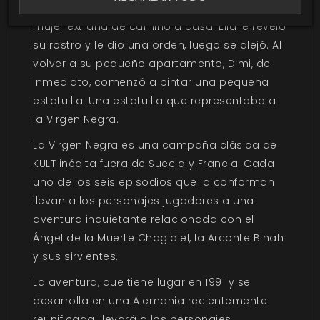
pintor de estatuillas, se encontró con una
mujer extraña de camino a casa. Ella le reveló
su rostro y le dio una orden, luego se alejó. Al
volver a su pequeño apartamento, Dimi, de
inmediato, comenzó a pintar una pequeña
estatuilla. Una estatuilla que representaba a
la Virgen Negra.
La Virgen Negra es una campaña clásica de
KULT inédita fuera de Suecia y Francia. Cada
uno de los seis episodios que la conforman
llevan a los personajes jugadores a una
aventura inquietante relacionada con el
Ángel de la Muerte Chagidiel, la Arconte Binah
y sus sirvientes.
La aventura, que tiene lugar en 1991 y se
desarrolla en una Alemania recientemente
reunificada, llevará a los personajes