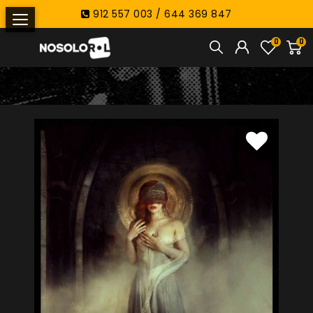
912 557 003 / 644 369 847
0
0