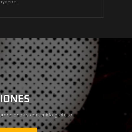
leyenda.
CIONES
promociones y contenido gratuito.