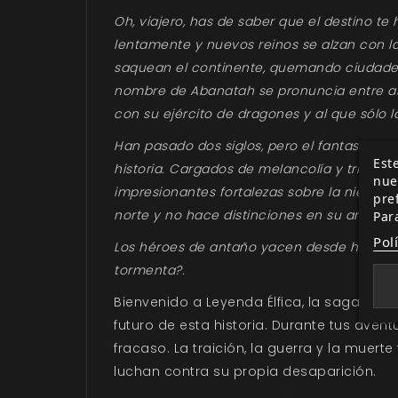
Oh, viajero, has de saber que el destino te
lentamente y nuevos reinos se alzan con la
saquean el continente, quemando ciudades 
nombre de Abanatah se pronuncia entre asu
con su ejército de dragones y al que sólo la
Han pasado dos siglos, pero el fantasma d
Este
historia. Cargados de melancolía y tristeza
nue
impresionantes fortalezas sobre la nieve. 
pre
norte y no hace distinciones en su arrolla
Par
Pol
Los héroes de antaño yacen desde hace sigl
tormenta?.
Bienvenido a Leyenda Élfica, la saga de l
futuro de esta historia. Durante tus ave
fracaso. La traición, la guerra y la muer
luchan contra su propia desaparición.