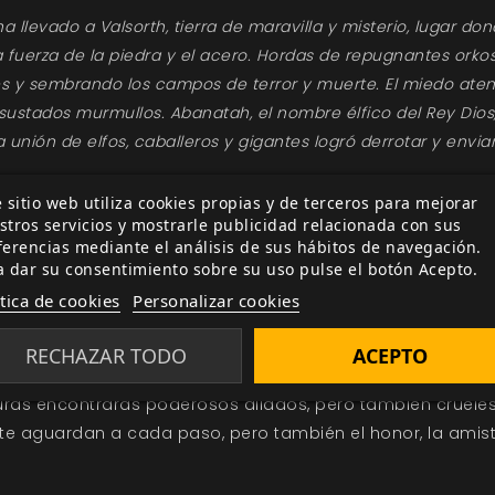
 ha llevado a Valsorth, tierra de maravilla y misterio, lugar 
 fuerza de la piedra y el acero. Hordas de repugnantes orkos 
y sembrando los campos de terror y muerte. El miedo atenaz
stados murmullos. Abanatah, el nombre élfico del Rey Dios
 unión de elfos, caballeros y gigantes logró derrotar y envia
e la gran guerra aún perdura en el recuerdo y el mundo se 
 sitio web utiliza cookies propias y de terceros para mejorar
, los últimos elfos se retiran a lo más profundo del bosque 
stros servicios y mostrarle publicidad relacionada con sus
Una frágil paz mantiene a ambas razas separadas, pero la so
ferencias mediante el análisis de sus hábitos de navegación.
dor avance.
a dar su consentimiento sobre su uso pulse el botón Acepto.
ítica de cookies
Personalizar cookies
os en tumbas olvidadas. Si el Rey Dios ha regresado, ¿quién
RECHAZAR TODO
ACEPTO
ibrojuegos en los que tú eres el protagonista, pues tuyas 
nturas encontrarás poderosos aliados, pero también cruel
te te aguardan a cada paso, pero también el honor, la ami