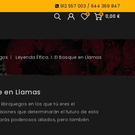
912 557 003 / 644 369 847
0
0
0,00 €
egos
Leyenda Élfica. 1: El Bosque en Llamas
ue en Llamas
librojuegos en los que tú eres el
isiones que determinarán el futuro de esta
trarás poderosos aliados, pero también