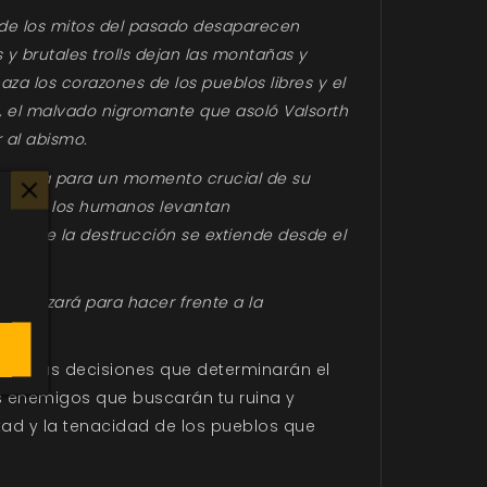
donde los mitos del pasado desaparecen
y brutales trolls dejan las montañas y
a los corazones de los pueblos libres y el
, el malvado nigromante que asoló Valsorth
r al abismo.
prepara para un momento crucial de su
mientras los humanos levantan
mbra de la destrucción se extiende desde el
 se alzará para hacer frente a la
serán las decisiones que determinarán el
es enemigos que buscarán tu ruina y
stad y la tenacidad de los pueblos que