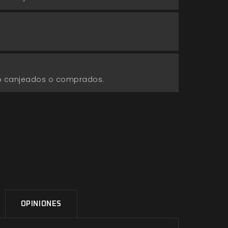
go canjeados o comprados.
OPINIONES