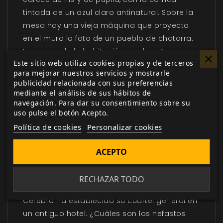
tintada de un azul claro antinatural. Sobre la
mesa hay una vieja máquina que proyecta
en el muro la foto de un pueblo de chatarra.
La puerta de la habitación se abre. Dos
Este sitio web utiliza cookies propias y de terceros
personas entran envueltas en sombras.
para mejorar nuestros servicios y mostrarle
«Número 2 y Número 3, informen», exige el
publicidad relacionada con sus preferencias
mediante el análisis de sus hábitos de
hombre de pelo blanco.
navegación. Para dar su consentimiento sobre su
uso pulse el botón Acepto.
«Gracias, Número 1», responde uno de los
recién llegados. «Tenemos mucho que hacer».
Política de cookies
Personalizar cookies
Este Manual de Zona para Mutant: Year Zero
ACEPTO
incluye cuatro excitantes sectores especiales
de la Zona:
RECHAZAR TODO
Hotel Imperator. El misterioso Círculo del
Cerebro ha establecido su cuartel general en
un antiguo hotel. ¿Cuáles son los nefastos