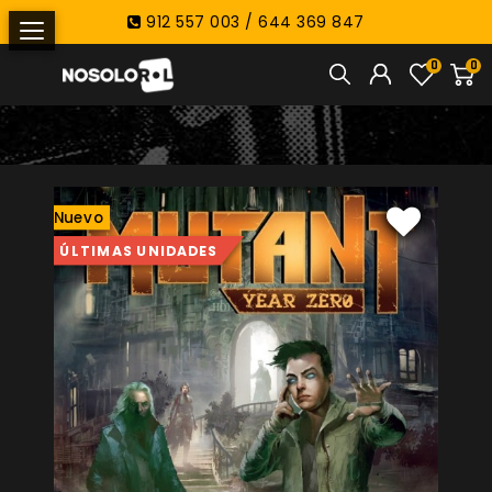
912 557 003 / 644 369 847
0
0
Nuevo
ÚLTIMAS UNIDADES