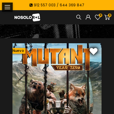
912 557 003 / 644 369 847
0
0
Nuevo