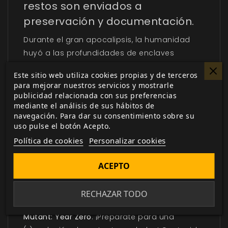
restos son enviados a
preservación y documentación.
Durante el gran apocalipsis, la humanidad
huyó a las profundidades de enclaves
subterráneos. En sus laboratorios genéticos,
Este sitio web utiliza cookies propias y de terceros
los investigadores intentaron criar un nuevo
para mejorar nuestros servicios y mostrarle
ser combinando ADN humano y animal y
publicidad relacionada con sus preferencias
crearon una bestia inteligente lo bastante
mediante el análisis de sus hábitos de
navegación. Para dar su consentimiento sobre su
fuerte como para sobrevivir en un mundo
uso pulse el botón Acepto.
devastado. Los enclaves han caído, pero la
Política de cookies
Personalizar cookies
lucha de los animales por la libertad acaba
de empezar.
ACEPTO
Mutant: Genlab Alpha
es un juego básico,
completo e independiente que amplía el
RECHAZAR TODO
universo del galardonado juego de rol
Mutant: Year Zero
. ¡Prepárate para una