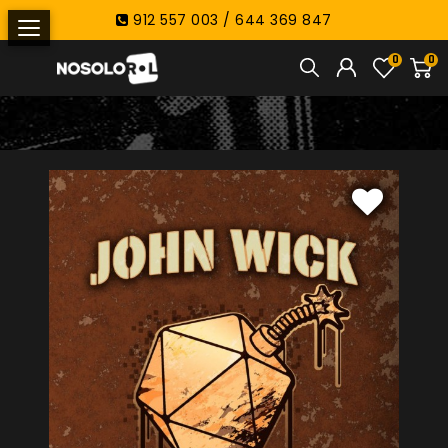
912 557 003 / 644 369 847
0
0