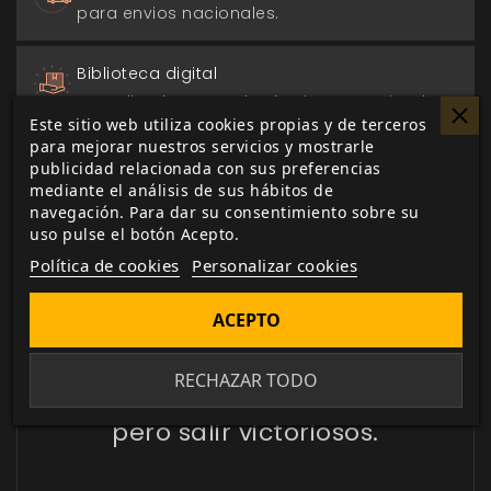
para envios nacionales.
Biblioteca digital
actualizada con todos los juego canjeados
Este sitio web utiliza cookies propias y de terceros
o comprados.
para mejorar nuestros servicios y mostrarle
publicidad relacionada con sus preferencias
mediante el análisis de sus hábitos de
navegación. Para dar su consentimiento sobre su
uso pulse el botón Acepto.
DESCRIPCIÓN
▼
Política de cookies
Personalizar cookies
ACEPTO
Los jugadores de rol quieren
terminar
como un trapo
RECHAZAR TODO
ensangrentado,
pero salir victoriosos.