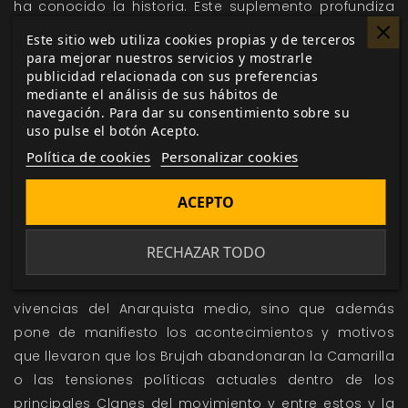
ha conocido la historia. Este suplemento profundiza
en los detalles de la sociedad vampírica y aporta
Este sitio web utiliza cookies propias y de terceros
nuevos datos de todos los avances de la metatrama
para mejorar nuestros servicios y mostrarle
publicidad relacionada con sus preferencias
en esta quinta edición.
mediante el análisis de sus hábitos de
Anarquistas
navegación. Para dar su consentimiento sobre su
uso pulse el botón Acepto.
Anarquistas
es un suplemento para
Vampiro: La
Política de cookies
Personalizar cookies
Mascarada 5ª Edición
que presenta la situación actual
del Movimiento Anarquista y aporta la peculiar
ACEPTO
perspectiva que los Cainitas libres tienen del Mundo
de Tinieblas por medio de los testimonios de diversos
RECHAZAR TODO
vampiros de todo el planeta. El volumen presenta en
un formato de revista alternativa no solo las
vivencias del Anarquista medio, sino que además
pone de manifiesto los acontecimientos y motivos
que llevaron que los Brujah abandonaran la Camarilla
o las tensiones políticas actuales dentro de los
principales Clanes del movimiento y entre estos y la