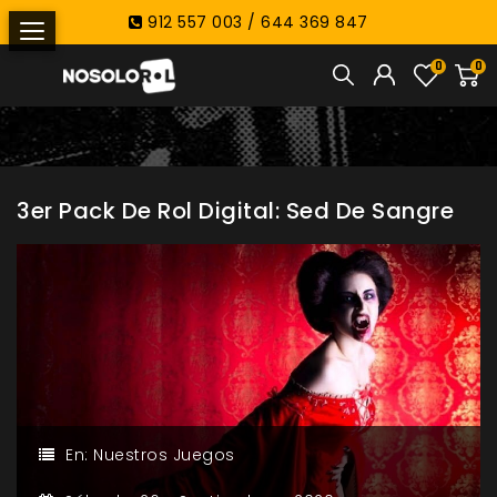
912 557 003 / 644 369 847
0
0
3er Pack De Rol Digital: Sed De Sangre
En:
Nuestros Juegos