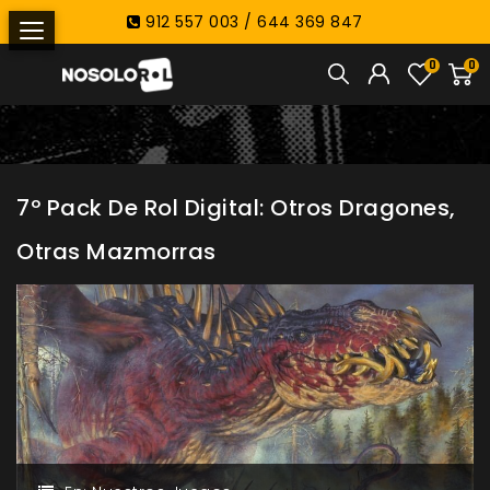
912 557 003 / 644 369 847
0
0
7º Pack De Rol Digital: Otros Dragones,
Otras Mazmorras