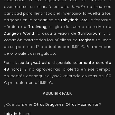
esperando a los aguerridos que se atrevan a
aventurarse en ellas. Y en este
bundle
os traemos
cantidad para llenar todo el inventario: la vuelta a los
orígenes en la mecánica de
Labyrinth Lord,
la fantasía
nórdica de
Trudvang,
el giro de tuerca narrativo de
Dungeon World,
la oscura visión de
Symbaroum
y la
vocación para todos los públicos de
Magissa
se unen
en un pack con 12 productos por 19,99 €. En monedas
de oro sale casi regalado.
Eso sí,
¡cada
pack
está disponible solamente durante
48 horas!
Si no aprovechas la oferta en ese tiempo,
no podrás conseguir el
pack
valorado en más de 100
€ por solamente 19,99 €.
ADQUIRIR PACK
¿Qué contiene
Otros Dragones, Otras Mazmorras
?
Labyrinth Lord