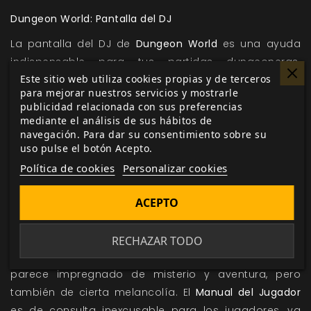
Dungeon World: Pantalla del DJ
La pantalla del DJ de
Dungeon World
es una ayuda
indispensable para tus partidas dungeoneras.
Este sitio web utiliza cookies propias y de terceros
Olvídate de navegar por el libro en busca de esa
para mejorar nuestros servicios y mostrarle
información vital: está aquí, en tu pantalla.
publicidad relacionada con sus preferencias
mediante el análisis de sus hábitos de
Trudvang Chronicles: Manual del Jugador
navegación. Para dar su consentimiento sobre su
Trudvang Chronicles
es un juego de rol galardonado y
uso pulse el botón Acepto.
aclamado por sus espléndidas ilustraciones y la
Política de cookies
Personalizar cookies
riqueza de su ambientación, que bebe de la
ACEPTO
mitología celta y nórdica en todas sus vertientes.
Ofrece un mundo de sagas y leyendas, repleto de
bosques primordiales donde la naturaleza gobierna
RECHAZAR TODO
sobre hombres, elfos, enanos y salvajes y todo
parece impregnado de misterio y aventura, pero
también de cierta melancolía. El
Manual del Jugador
es de consulta inexcusable para los jugadores, ya