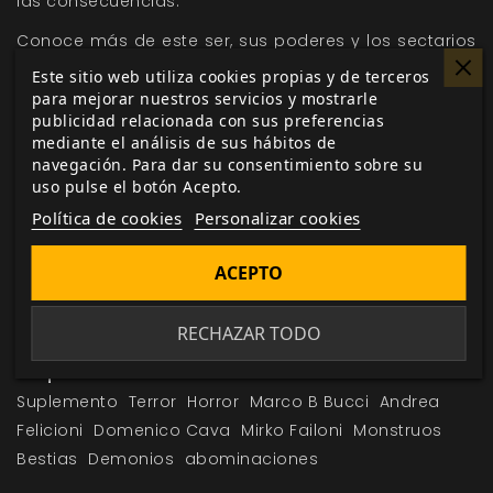
las consecuencias.
Conoce más de este ser, sus poderes y los sectarios
que le acompañan en
Siete Pecado
s
el compendio de
Este sitio web utiliza cookies propias y de terceros
demonios, sectarios y reliquias, compatible con
para mejorar nuestros servicios y mostrarle
publicidad relacionada con sus preferencias
sistemas SRD5 y OSR. Llena de demonios tus
mediante el análisis de sus hábitos de
mazmorras y partidas de fantasía.
navegación. Para dar su consentimiento sobre su
uso pulse el botón Acepto.
Política de cookies
Personalizar cookies
Me gusta esto
ACEPTO
RECHAZAR TODO
Etiquetas:
Siete Pecados
SRD5
Bestiario
Suplemento
Terror
Horror
Marco B Bucci
Andrea
Felicioni
Domenico Cava
Mirko Failoni
Monstruos
Bestias
Demonios
abominaciones