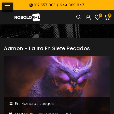
912 557 003 / 644 369 847
0
0
Aamon - La Ira En Siete Pecados
En:
Nuestros Juegos