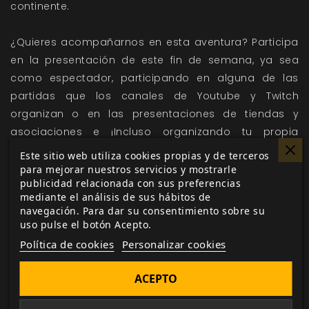
continente.
¿Quieres acompañarnos en esta aventura? Participa
en la presentación de este fin de semana, ya sea
como espectador, participando en alguna de las
partidas que los canales de Youtube y Twitch
organizan o en las presentaciones de tiendas y
asociaciones e ¡Incluso organizando tu propia
partida!
Este sitio web utiliza cookies propias y de terceros
para mejorar nuestros servicios y mostrarle
publicidad relacionada con sus preferencias
Si tienes pensado participar en Pioneros de Voldor y
mediante el análisis de sus hábitos de
te gustaría formar parte de esta presentación
navegación. Para dar su consentimiento sobre su
escribenos a
eventos@nosolorol.com
con el asunto
uso pulse el botón Acepto.
Pioneros de Voldor.
Política de cookies
Personalizar cookies
¡Participa en la primera temporada de juego
ACEPTO
organizado de
El Resurgir del Dragón
!