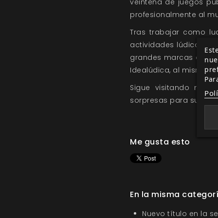
veintena de juegos pu
profesionalmente al m
Tras trabajar como lud
actividades lúdicas p
Este
grandes marcas del se
nue
pre
Idealúdica, al mismo ti
Par
Sigue visitando nue
Pol
sorpresas para su lanz
Me gusta esto
En la misma categor
Nuevo título en la s