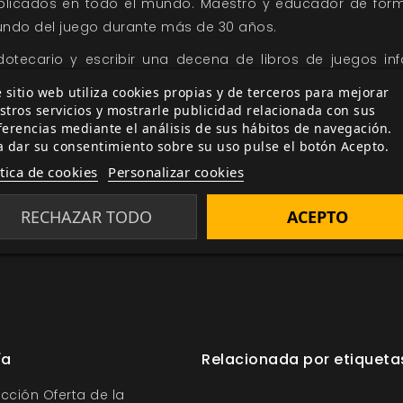
blicados en todo el mundo. Maestro y educador de for
undo del juego durante más de 30 años.
otecario y escribir una decena de libros de juegos inf
ara museos, congresos y organizaciones así como a desar
 sitio web utiliza cookies propias y de terceros para mejorar
ctor. Actualmente asesora y desarrolla sus proyectos de
stros servicios y mostrarle publicidad relacionada con sus
ferencias mediante el análisis de sus hábitos de navegación.
empo que crea y publica sus juegos de autor diversas edit
a dar su consentimiento sobre su uso pulse el botón Acepto.
stra web para saber más de
Grande y Peludo
¡Pronto 
ítica de cookies
Personalizar cookies
amiento!
RECHAZAR TODO
ACEPTO
ía
Relacionada por etiqueta
ección Oferta de la