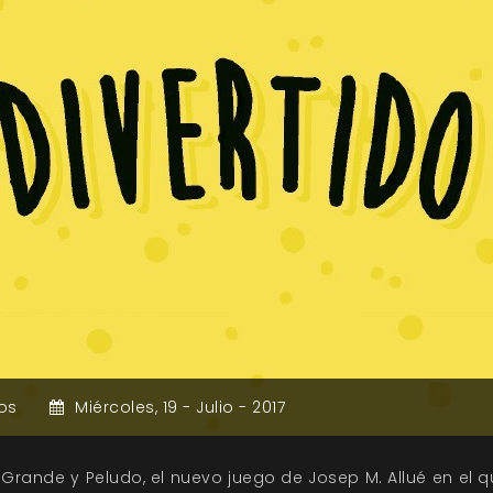
os
Miércoles,
19 -
Julio -
2017
 Grande y Peludo, el nuevo juego de Josep M. Allué en el q