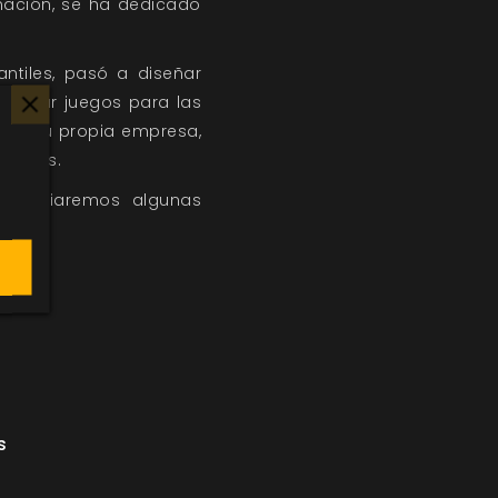
mación, se ha dedicado
antiles, pasó a diseñar
rollar juegos para las
sde su propia empresa,
oriales.
anunciaremos algunas
s