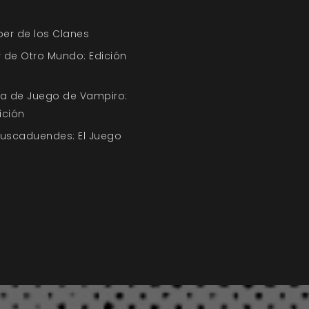
ber de los Clanes
 de Otro Mundo: Edición
uía de Juego de Vampiro:
ición
Buscaduendes: El Juego