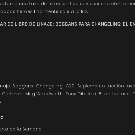
ego, toma una taza de té recién hecho y escucha atentamen
dados héroes finalmente sale a la luz.
AR DE LIBRO DE LINAJE: BOGGANS PARA CHANGELING: EL E
Linaje: Boggans
Changeling
C20
Suplemento
acción
ave
l Corfman
Meg Woodworth
Tony Diterlizzi
Brian Leblanc
D
s
ía
ferta de la Semana