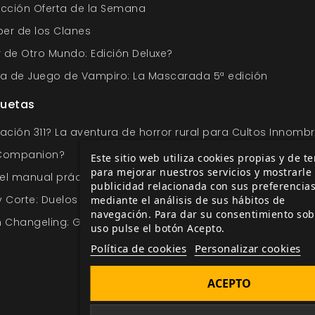
sección Oferta de la Semana
ber de los Clanes
de Otro Mundo: Edición Deluxe?
uía de Juego de Vampiro: La Mascarada 5ª edición
quetas
ación 311? La aventura de horror rural para Cultos Innomb
 Companion?
Este sitio web utiliza cookies propias y de t
para mejorar nuestros servicios y mostrarle
l manual práctico de las Esferas de Mago 20
publicidad relacionada con sus preferencia
 y Corte: Duelos y Quebrantos?
mediante el análisis de sus hábitos de
navegación. Para dar su consentimiento sob
 Changeling: Guía del Jugador
uso pulse el botón Acepto.
Política de cookies
Personalizar cookies
ACEPTO