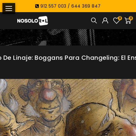
912 557 003 / 644 369 847
0
0
 De Linaje: Boggans Para Changeling: El E