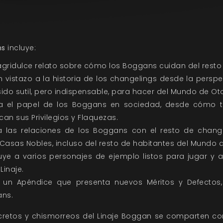
ns
incluye:
 agridulce relato sobre cómo los Boggans cuidan del resto 
 vistazo a la historia de los changelings desde la persp
ido sutil, pero indispensable, para hacer del Mundo de Ot
ra el papel de los Boggans en sociedad, desde cómo 
an sus Privilegios y Flaquezas.
la las relaciones de los Boggans con el resto de change
Casas Nobles, incluso del resto de habitantes del Mundo d
luye a varios personajes de ejemplo listos para jugar y 
Linaje.
 un Apéndice que presenta nuevos Méritos y Defectos
ans.
ecretos y chismorreos del Linaje Boggan se comparten con