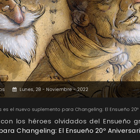
os
Lunes,
28 -
Noviembre -
2022
ns es el nuevo suplemento para Changeling: El Ensueño 20º
con los héroes olvidados del Ensueño g
 para Changeling: El Ensueño 20º Aniversar