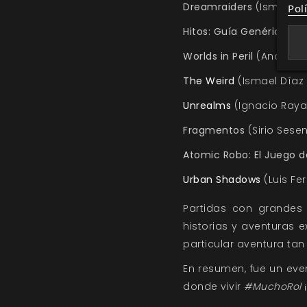
Dreamraiders
(Ismael D.
Pol
Hitos: Guía Genérica
(An
Worlds in Peril
(Andrea Ig
The Weird
(Ismael Díaz 
Unrealms
(Ignacio Raya
Fragmentos
(Sirio Sesen
Atomic Robo: El Juego d
Urban Shadows
(Luis Fe
Partidas con grandes 
historias y aventuras 
particular aventura tan
En resumen, fue un eve
donde vivir
#MuchoRol