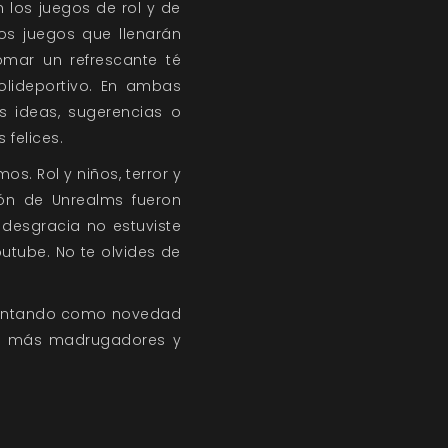
 los juegos de rol y de
os juegos que llenarán
omar un refrescante té
olideportivo. En ambas
 ideas, sugerencias o
 felices.
amos.
Rol y niños,
terror y
ión de Unrealms
fueron
 desgracia no estuviste
utube. No te olvides de
ntando como novedad
s más madrugadores y