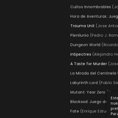
Cultos Innombrables
(Jo
Hora de Aventuras: Jueg
Trauma Unit
(Jose Anto
Plenilunio
(Pedro J. Ramo
Dungeon World
(Ricardo 
InSpectres
(Alejandro H
A Taste for Murder
(Jos
La Mirada del Centinela
Labyrinth Lord
(Pablo Six
Mutant: Year Zero
(Ricar
Este
Blacksad: Juego de Rol
(
nue
pre
Fate
(Enrique Esturillo y
Par