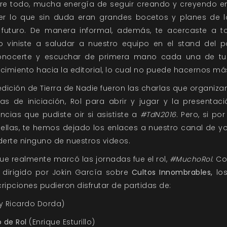
bre todo, mucha energía de seguir creando y creyendo en
 lo que sin duda eran grandes bocetos y planes de l
futuro. De manera informal, además, te acercaste a t
 viniste a saludar a nuestro equipo en el stand del p
nocerte y escuchar de primera mano cada una de tus
miento hacia la editorial, lo cual no puede hacernos más
edición de
Tierra de Nadie
fueron las charlas que organiz
as de iniciación,
Rol para abrir y jugar
y la
presentac
ncias que pudiste oir si asististe a
#TdN2016.
Pero, si por
ellas, te hemos dejado los enlaces a nuestro canal de yo
derte ninguno de nuestros videos.
que realmente marcó las jornadas fue el rol,
#MuchoRol.
Co
dirigido por Jokin García sobre
Cultos Innombrables,
lo
ripciones pudieron disfrutar de partidas de:
 y Ricardo Dorda)
 de Rol
(Enrique Esturillo)