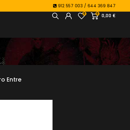
912 557 003 / 644 369 847
0
0
0,00 €
o Entre