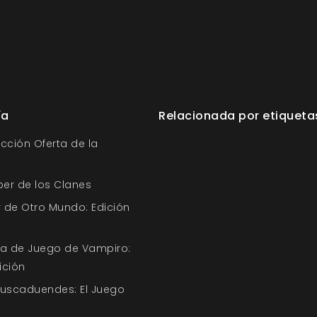
ía
Relacionada por etiqueta
ección Oferta de la
ber de los Clanes
 de Otro Mundo: Edición
uía de Juego de Vampiro:
ición
Buscaduendes: El Juego