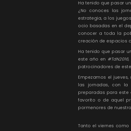
Ha tenido que pasar u
¿No conoces las jor
estrategia, a los juego
ocio basadas en el depo
conocer a toda la pobl
creación de espacios d
Ha tenido que pasar u
este año en
#TdN2016,
patrocinadores de este
Empezamos el jueves, 
las jornadas, con l
preparadas para este o
favorito o de aquel 
pormenores de nuestro t
Tanto el viernes como