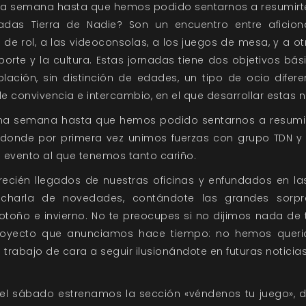
na semana hasta que hemos podido sentarnos a resumirte
nadas
Tierra de Nadie
? Son un encuentro entre aficio
s de rol, a las videoconsolas, a los juegos de mesa, y a 
rte y la cultura. Estas jornadas tiene dos objetivos bás
ación, sin distinción de edades, un tipo de ocio diferen
e convivencia e intercambio, en el que desarrollar estas 
na semana hasta que hemos podido sentarnos a resumir
donde por primera vez unimos fuerzas con grupo TDN 
 evento al que tenemos tanto cariño.
recién llegados de nuestras oficinas y enfundados en l
a
charla de novedades,
contándote las grandes sorp
toño e invierno. No te preocupes si no dijimos nada de
proyecto que anunciamos hace tiempo: no hemos querid
rabajo de cara a seguir ilusionándote en futuras noticias
 el sábado estrenamos la sección «véndenos tu juego», 