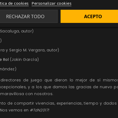
 Sacaluga, autor)
ítica de cookies
Personalizar cookies
drea Iglesias, Ivan Sánchez, autor y Jose Antonio González
RECHAZAR TODO
ACEPTO
lesias y Enrique Esturillo)
Sacaluga, autor)
)
ra y Sergio M. Vergara, autor)
e Rol
(Jokin García)
rnández)
directores de juego que dieron lo mejor de sí mismo
excepcionales, y a los que damos las gracias de nuevo p
 maravillosa con nosotros.
nto de compartir vivencias, experiencias, tiempo y dados
¡Nos vemos en
#TdN2017!