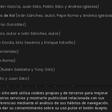
kin García, Juan Sixto, Pablo Sixto y Andrea Iglesias)
o de Rol
(Iván Sánchez, autor, Pepe Roma y Andrea Iglesia
nio González)
s, autor e Iván Sánchez, autor)
Dorda, Sirio Sesenra y Enrique Esturillo)
ernández)
e Roma)
(Rubén Saldaña y Tony Ortiz)
to y Juan Sixto)
do Dorda, Enrique Esturillo y Tony Ortiz)
 sitio web utiliza cookies propias y de terceros para mejorar
Juan Sixto, Jokin García y Pedro J. Ramos, autor)
stros servicios y mostrarle publicidad relacionada con sus
ferencias mediante el análisis de sus hábitos de navegación.
 Juan Sixto)
a dar su consentimiento sobre su uso pulse el botón Acepto.