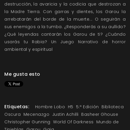
destrucción, la avaricia y la codicia que destrozan a
la Madre Tierra. Con garras y dientes, los Garou la
arrebatarán del borde de la muerte... O seguirán a
sus enemigos a la tumba. ¿Responderás a su aullido?
¿Qué leyendas cantarán los Garou de ti? ¿Cuándo
usarás tu Rabia? Un Juego Narrativo de horror
ambiental y espiritual
Me gusta esto
Etiquetas:
Hombre Lobo
H5
5.ª Edición
Biblioteca
Oscura
Mecenazgo
Justin Achilli
Basheer Ghouse
Christopher Gunning
World Of Darkness
Mundo de
Tinieblas
Garou
Gaia