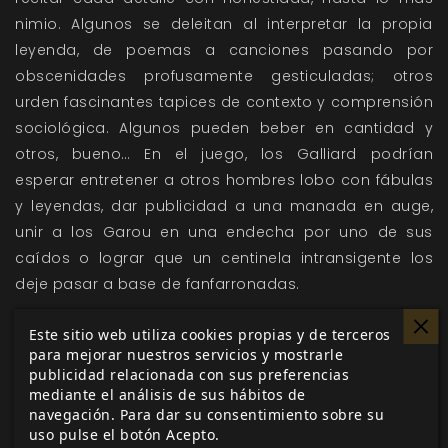
nimio. Algunos se deleitan al interpretar la propia
leyenda, de poemas a canciones pasando por
obscenidades profusamente gesticuladas; otros
urden fascinantes tapices de contexto y comprensión
sociológica. Algunos pueden beber en cantidad y
otros, bueno… En el juego, los Galliard podrían
esperar entretener a otros hombres lobo con fábulas
y leyendas, dar publicidad a una manada en auge,
unir a los Garou en una endecha por uno de sus
caídos o lograr que un centinela intransigente los
deje pasar a base de fanfarronadas.
Participa en el mecenazgo de Hombre Lobo:
El Apocalipsis 5.ª Edición y obtener
Este sitio web utiliza cookies propias y de terceros
productos y recompensas exclusivas.
para mejorar nuestros servicios y mostrarle
publicidad relacionada con sus preferencias
ÚNETE A LA MANADA Y SALVA A GAIA
mediante el análisis de sus hábitos de
navegación. Para dar su consentimiento sobre su
uso pulse el botón Acepto.