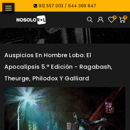
912 557 003 / 644 369 847
0
0
Auspicios En Hombre Lobo: El
Apocalipsis 5.ª Edición - Ragabash,
Theurge, Philodox Y Galliard