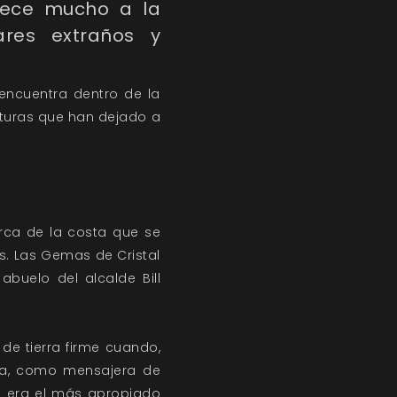
ece mucho a la
ares extraños y
 encuentra dentro de la
cturas que han dejado a
rca de la costa que se
s. Las Gemas de Cristal
abuelo del alcalde Bill
de tierra firme cuando,
rla, como mensajera de
no era el más apropiado