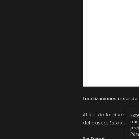
Localizaciones al sur de
Al sur de la ciudad, j
Este
nue
del paseo. Estos son l
pre
Par