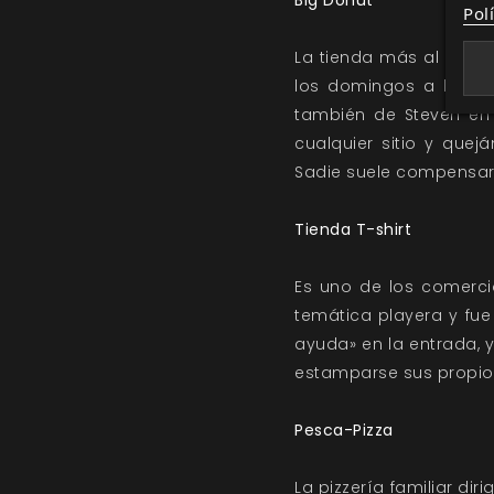
Big Donut
Pol
La tienda más al sures
los domingos a las 7:
también de Steven en 
cualquier sitio y quej
Sadie suele compensar 
Tienda T-shirt
Es uno de los comerci
temática playera y fue
ayuda» en la entrada, 
estamparse sus propios
Pesca-Pizza
La pizzería familiar dir