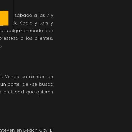
unes a sábado a las 7 y
bajo de Sadie y Lars y
empo holgazaneando por
resteza a los clientes.
o.
ut. Vende camisetas de
 un cartel de «se busca
 la ciudad, que quieren
 Steven en Beach City. El