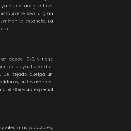
ya que el antiguo tuvo
restaurante sea la gran
uminan la estancia. La
nera.
man desde 1979, y tiene
ie de playa, tiene dos
. Del tejado cuelga un
 freidoras, un lavamanos
o el «Servicio especial
 locales más populares,