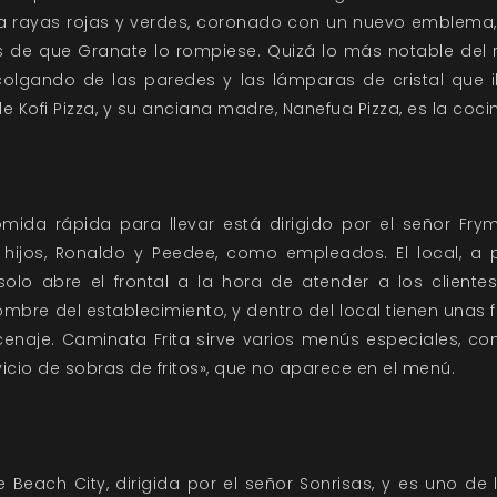
a rayas rojas y verdes, coronado con un nuevo emblema, 
s de que Granate lo rompiese. Quizá lo más notable del 
olgando de las paredes y las lámparas de cristal que il
e Kofi Pizza, y su anciana madre, Nanefua Pizza, es la coci
mida rápida para llevar está dirigido por el señor Fry
hijos, Ronaldo y Peedee, como empleados. El local, a p
olo abre el frontal a la hora de atender a los clientes
mbre del establecimiento, y dentro del local tienen unas
enaje. Caminata Frita sirve varios menús especiales, com
icio de sobras de fritos», que no aparece en el menú.
e Beach City, dirigida por el señor Sonrisas, y es uno de