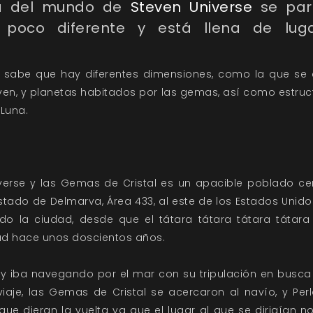
ra del mundo de
Steven Universe
se par
 poco diferente y está llena de lug
se sabe que hay diferentes dimensiones, como la que se
ven, y planetas habitados por las gemas, así como estru
 Luna.
iverse y las Gemas de Cristal es un apacible poblado ce
stado de Delmarva, Área 433, al este de los Estados Unido
ndo la ciudad, desde que el tátara tátara tátara tátara 
ad hace unos doscientos años.
ey iba navegando por el mar con su tripulación en busca 
viaje, las Gemas de Cristal se acercaron al navío, y Pe
 que dieran la vuelta ya que el lugar al que se dirigían 