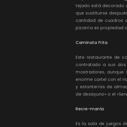
tejado está decorado 
que sustituirse despué
cantidad de cuadros c
pizzería es propiedad d
Caminata Frita
Este restaurante de co
contratado a sus dos 
mostradores, aunque s
enorme cartel con el no
y estanterías de almac
de desayuno» o el «Serv
Recre-manía
Es la sala de juegos d