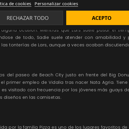
ítica de cookies
Personalizar cookies
te de Beach City es un local de Rosquillas que abre de l
RECHAZAR TODO
ACEPTO
30 y sirve comida variada y bebidas. Es el lugar de tra
alguna ocasión. Mientras que Lars suele pasar el ti
ándose de todo, Sadie suele atender con amabilidad y p
las tonterías de Lars, aunque a veces acaban discutiend
os del paseo de Beach City justo en frente del Big Don
 el primer empleo de Vidalia tras nacer Nata Agria. Tiene
y es visitado con frecuencia por los jóvenes más guays de
 diseños en las camisetas.
igida por la familia Pizza es uno de los lugares favoritos de