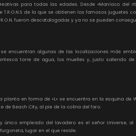
reativas para todas las edades. Desde «Maníaco del ritm
e T.R.O.N.S de la que se obtienen los famosos juguetes c
.R.O.N. fueron descatalogadas y ya no se pueden consegui
y se encuentran algunas de las localizaciones más embl
gantesca torre de agua, los muelles y, justo saliendo de
ola planta en forma de «L» se encuentra en la esquina de 
te de Beach City, al pie de la colina del faro.
y único empleado del lavadero es el señor Universe, al 
furgoneta, lugar en el que reside.