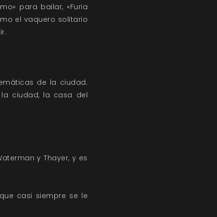
o» para bailar, «Furia
omo el vaquero solitario
r.
emáticas de la ciudad.
 la ciudad, la casa del
Waterman y Thayer, y es
que casi siempre se le