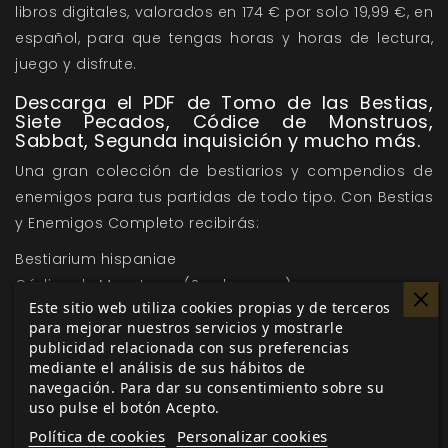
libros digitales, valorados en 174 € por solo 19,99 €, en
español, para que tengas horas y horas de lectura,
juego y disfrute.
Descarga el PDF de Tomo de las Bestias,
Siete Pecados, Códice de Monstruos,
Sabbat, Segunda inquisición y mucho más.
Una gran colección de bestiarios y compendios de
enemigos para tus partidas de todo tipo. Con Bestias
y Enemigos Completo recibirás:
Bestiarium hispaniae
Códice de Monstruos (Symbaroum)
Este sitio web utiliza cookies propias y de terceros
Siete Pecados
para mejorar nuestros servicios y mostrarle
Tomo de las Bestias
publicidad relacionada con sus preferencias
Libro de las Guaridas
mediante el análisis de sus hábitos de
navegación. Para dar su consentimiento sobre su
Nombres Terribles, lista roja
uso pulse el botón Acepto.
Héroes y Villanos
Política de cookies
Personalizar cookies
Sabbat