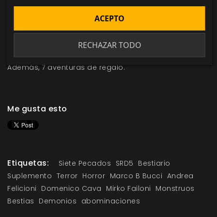
Segunda Inquisición
ACEPTO
Band of blades
Cazadores Cazados II
RECHAZAR TODO
El Libro del Wyrm
Además, 7 aventuras de regalo.
Me gusta esto
Etiquetas:
Siete Pecados
SRD5
Bestiario
Suplemento
Terror
Horror
Marco B Bucci
Andrea
Felicioni
Domenico Cava
Mirko Failoni
Monstruos
Bestias
Demonios
abominaciones