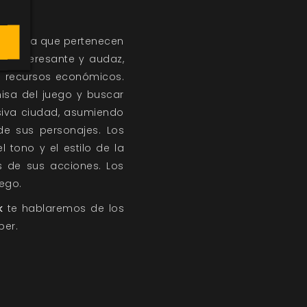
da a la que pertenecen
te interesante y audaz,
s recursos económicos.
misa del juego y buscar
esiva ciudad, asumiendo
de sus personajes. Los
 tono y el estilo de la
s de sus acciones. Los
ego.
k
te hablaremos de los
per.