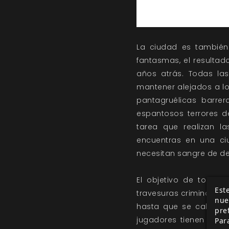
La ciudad es también
fantasmas, el resultad
años atrás. Todas la
mantener alejados a los
pantagruélicas barre
espantosos terrores 
tarea que realizan la
encuentras en una ci
necesitan sangre de d
El objetivo de todo l
Este
travesuras criminales. 
nue
hasta que se calmen l
pre
jugadores tienen cons
Par