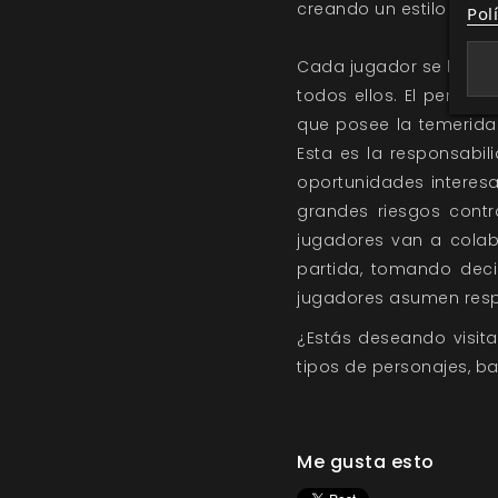
creando un estilo de ju
Pol
Cada jugador se hace 
todos ellos. El person
que posee la temerida
Esta es la responsabil
oportunidades interesa
grandes riesgos contr
jugadores van a colabo
partida, tomando deci
jugadores asumen resp
¿Estás deseando visita
tipos de personajes, b
Me gusta esto