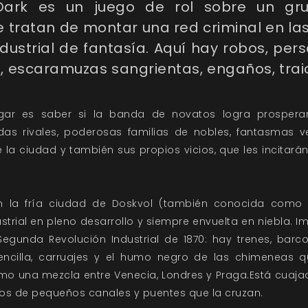
Dark es un juego de rol sobre un g
tratan de montar una red criminal en las
dustrial de fantasía. Aquí hay robos, pers
s, escaramuzas sangrientas, engaños, traici
jugar es saber si la banda de novatos logra prospera
 rivales, poderosas familias de nobles, fantasmas v
e la ciudad y también sus propios vicios, que les incitar
en la fría ciudad de Doskvol (también conocida como
ustrial en pleno desarrollo y siempre envuelta en niebla
Segunda Revolución Industrial de 1870: hay trenes, barc
sencilla, carruajes y el humo negro de las chimeneas 
omo una mezcla entre Venecia, Londres y Praga.Está cuaj
ntos de pequeños canales y puentes que la cruzan.