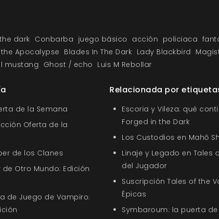
 the dark
Conbarba
juego básico
acción
policiaca
fant
 the Apocalypse
Blades In The Dark
Lady Blackbird
Magist
El mustang
Ghost / echo
Luis M Rebollar
ía
Relacionada por etiqueta
ferta de la Semana
Escoria y Vileza: qué cont
Forged in the Dark
ección Oferta de la
Los Custodios en Mahō S
ber de los Clanes
Linaje y Legado en Tales o
del Jugador
 de Otro Mundo: Edición
Suscripción Tales of the V
Épicas
uía de Juego de Vampiro:
ición
Symbaroum: la puerta de 