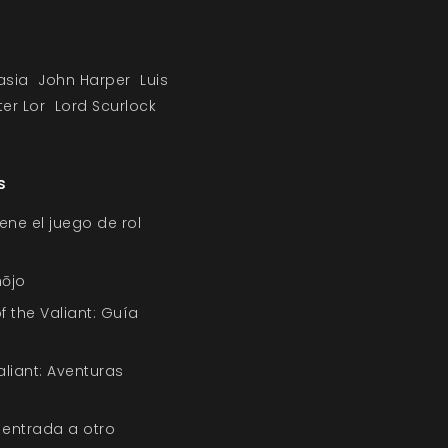
asia
John Harper
Luis
er Lor
Lord Scurlock
s
iene el juego de rol
hōjo
f the Valiant: Guía
aliant: Aventuras
entrada a otro