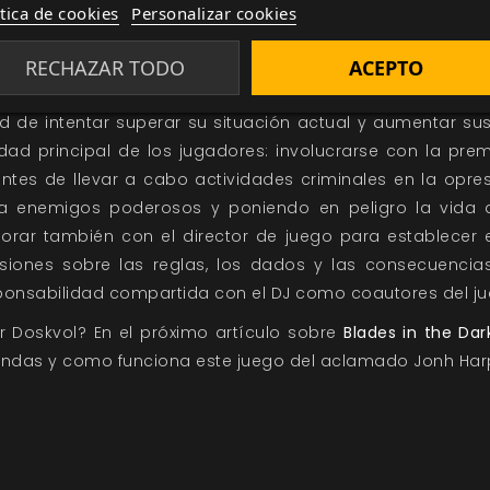
ego de rol muy abierto.
ítica de cookies
Personalizar cookies
RECHAZAR TODO
ACEPTO
un personaje y colabora con los demás para crear la ban
aje al que cada jugador trata de dar vida es un delincuen
d de intentar superar su situación actual y aumentar su
idad principal de los jugadores: involucrarse con la pre
ntes de llevar a cabo actividades criminales en la opr
a enemigos poderosos y poniendo en peligro la vida 
rar también con el director de juego para establecer el
siones sobre las reglas, los dados y las consecuencia
onsabilidad compartida con el DJ como coautores del ju
r Doskvol? En el próximo artículo sobre
Blades in the Dar
andas y como funciona este juego del aclamado Jonh Har