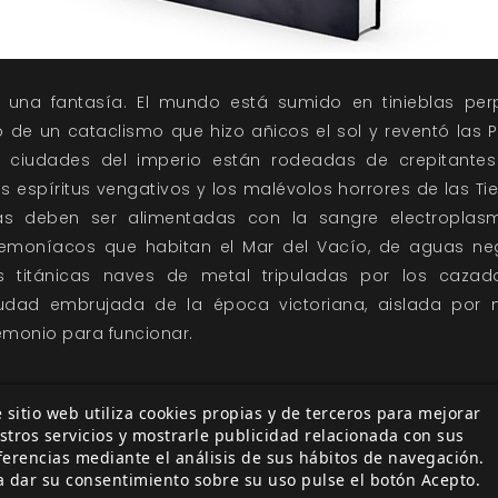
 una fantasía. El mundo está sumido en tinieblas pe
o de un cataclismo que hizo añicos el sol y reventó las P
s ciudades del imperio están rodeadas de crepitantes
 espíritus vengativos y los malévolos horrores de las Tie
ras deben ser alimentadas con la sangre electroplasm
demoníacos que habitan el Mar del Vacío, de aguas ne
s titánicas naves de metal tripuladas por los cazad
udad embrujada de la época victoriana, aislada por 
emonio para funcionar.
o anterior es crear un entorno en tensión a punto de 
 sitio web utiliza cookies propias y de terceros para mejorar
Salir fuera de la barrera de rayos no es una buena idea, as
stros servicios y mostrarle publicidad relacionada con sus
as cosas» después de un trabajo no es muy práctico.
ferencias mediante el análisis de sus hábitos de navegación.
ecuencias para sus personajes y cambian el equilibrio 
a dar su consentimiento sobre su uso pulse el botón Acepto.