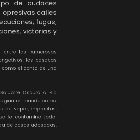
rupo de audaces
 opresivas calles
ecuciones, fugas,
ones, victorias y
r entre las numerosas
engativos, los casacas
án como el canto de una
 Baluarte Oscuro o «La
. Imagina un mundo como
os de vapor, imprentas,
que lo contamina todo.
ada de casas adosadas,