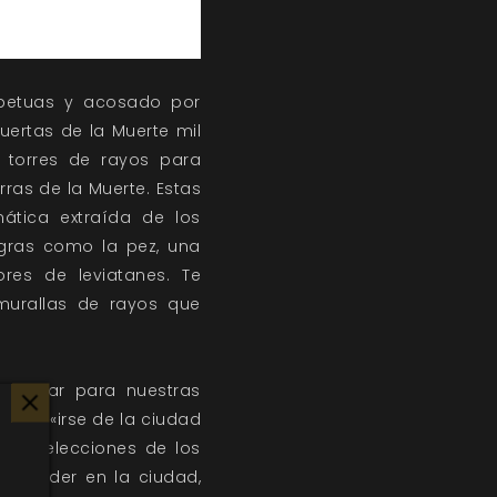
rpetuas y acosado por
uertas de la Muerte mil
 torres de rayos para
rras de la Muerte. Estas
ática extraída de los
gras como la pez, una
ores de leviatanes. Te
murallas de rayos que
estallar para nuestras
í que «irse de la ciudad
 Las elecciones de los
de poder en la ciudad,