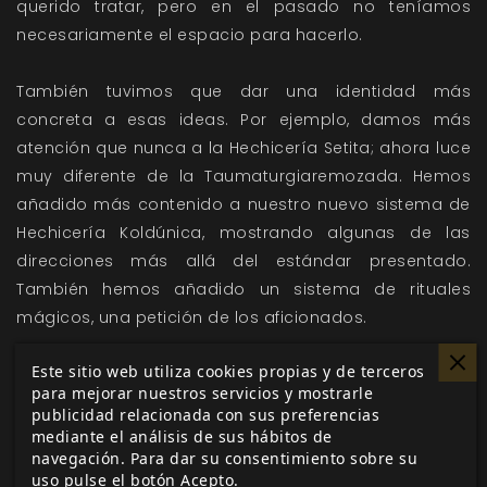
querido tratar, pero en el pasado no teníamos
necesariamente el espacio para hacerlo.
También tuvimos que dar una identidad más
concreta a esas ideas. Por ejemplo, damos más
atención que nunca a la Hechicería Setita; ahora luce
muy diferente de la Taumaturgiaremozada. Hemos
añadido más contenido a nuestro nuevo sistema de
Hechicería Koldúnica, mostrando algunas de las
direcciones más allá del estándar presentado.
También hemos añadido un sistema de rituales
mágicos, una petición de los aficionados.
Este sitio web utiliza cookies propias y de terceros
Además recopila la historia serializada de la
para mejorar nuestros servicios y mostrarle
campaña de
Kickstarter
de
VEO20
en inglés,
publicidad relacionada con sus preferencias
detallando el extraño suceso de la Cruzada sin
mediante el análisis de sus hábitos de
navegación. Para dar su consentimiento sobre su
Sangre. Con la ayuda de nuestros mecenas de dicha
uso pulse el botón Acepto.