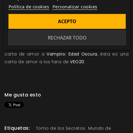
campaña hemos incluso añadido una serie de cartas
Política de cookies
Personalizar cookies
perdidas, que ayudarán a arrojar un poco de luz (o
plantear nuevas preguntas) en la misteriosa cruzada.
ACEPTO
También hemos añadido nuevas Disciplinas
RECHAZAR TODO
Combinadas y rituales mostrando algunas de los
personajes de nuestros aficionados. Si
VEO20
era una
carta de amor a
Vampiro: Edad Oscura
, ésta es una
carta de amor a los fans de
VEO20
.
Me gusta esto
Etiquetas:
Tomo de los Secretos
Mundo de