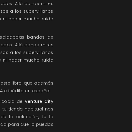
todos. Allá donde mires
as a los supervillanos
es ni hacer mucho ruido
espiadadas bandas de
todos. Allá donde mires
as a los supervillanos
es ni hacer mucho ruido
este libro, que además
4 e inédito en español.
a copia de
Venture City
 tu tienda habitual nos
de la colección, te lo
ienda para que lo puedas