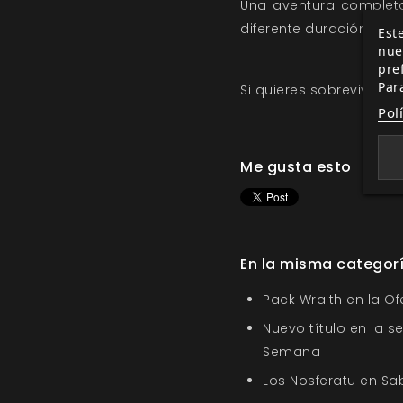
Una aventura completa
diferente duración.
Este
nue
pre
Par
Si quieres sobrevivir en
Pol
Me gusta esto
En la misma categor
Pack Wraith en la O
Nuevo título en la s
Semana
Los Nosferatu en Sa