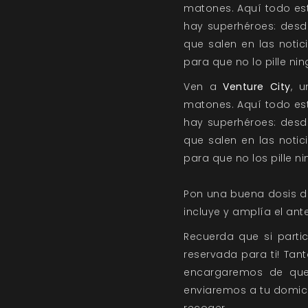
matones. Aquí todo est
hay superhéroes: desd
que salen en las notic
para que no lo pille n
Ven a
Venture City
, 
matones. Aquí todo est
hay superhéroes: desd
que salen en las notic
para que no los pille 
Pon una buena dosis d
incluye y amplía el ant
Recuerda que si parti
reservada para ti! Tan
encargaremos de que l
enviaremos a tu domicil