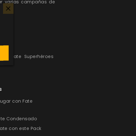
ñar varias campañas de
ha.
dos Fate
Superhéroes
s
jugar con Fate
Fate Condensado
Fate con este Pack