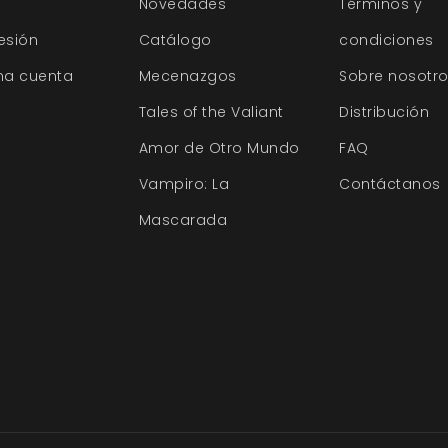
Novedades
Términos y
sesión
Catálogo
condiciones
na cuenta
Mecenazgos
Sobre nosotr
Tales of the Valiant
Distribución
Amor de Otro Mundo
FAQ
Vampiro: La
Contáctanos
Mascarada