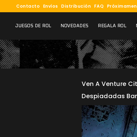
Contacto
Envíos
Distribución
FAQ
Próximamen
JUEGOS DE ROL
NOVEDADES
REGALA ROL
Ven A Venture Ci
Despiadadas Band