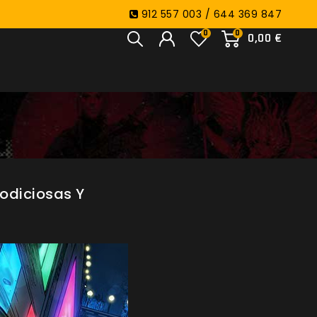
912 557 003 / 644 369 847
0
0
0,00 €
odiciosas Y