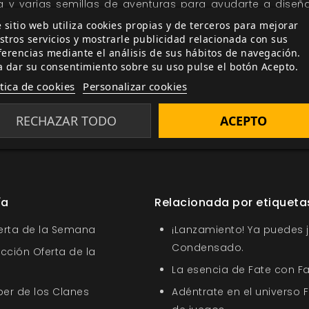
 y varias semillas de aventuras para ayudarte a dise
 sitio web utiliza cookies propias y de terceros para mejorar
stros servicios y mostrarle publicidad relacionada con sus
ferencias mediante el análisis de sus hábitos de navegación.
a dar su consentimiento sobre su uso pulse el botón Acepto.
Venture City
, elige bando, paga tu cuota y ponte en marc
ítica de cookies
Personalizar cookies
RECHAZAR TODO
ACEPTO
Etiquetas:
Venture City
Mun
ía
Relacionada por etiqueta
ferta de la Semana
¡Lanzamiento! Ya puedes 
Condensado.
ección Oferta de la
La esencia de Fate con 
ber de los Clanes
Adéntrate en el universo 