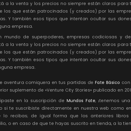
á a la venta y los precios no siempre están claros para 
e los que están patrocinados (y creados) por las empres
ias. Y también esos tipos que intentan ocultar sus don
inguna empresa.
un mundo de superpoderes, empresas codiciosas y d
á a la venta y los precios no siempre están claros para 
e los que están patrocinados (y creados) por las empres
ias. Y también esos tipos que intentan ocultar sus don
ninguna empresa.
e aventura comiquera en tus partidas de
Fate Básico
con 
erior suplemento de «Venture City Stories» publicado en 201
cipaste en la suscripción de
Mundos Fate
, ¡tenemos un
to si te suscribiste directamente en nuestra web como en
o recibas; de igual forma que los anteriores libros 
io, o en caso de que te hayas suscrito en tienda, a la t