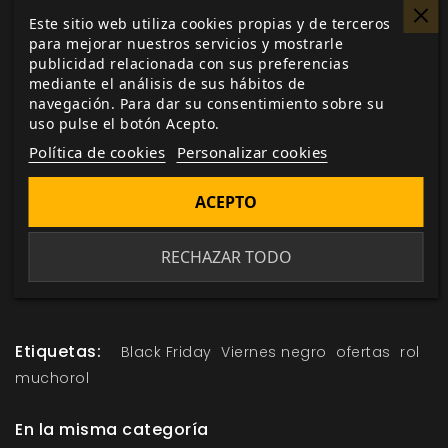
promoción irrepetible.
Este sitio web utiliza cookies propias y de terceros
para mejorar nuestros servicios y mostrarle
Unidades muy limitadas y disponibles exclusivamente
publicidad relacionada con sus preferencias
hasta agotar existencias, a través de nuestra web y
mediante el análisis de sus hábitos de
navegación. Para dar su consentimiento sobre su
tiendas colaboradoras de
Nosolorol
.
uso pulse el botón Acepto.
VISITA NUESTRO VIERNES NEGRO 2021
Política de cookies
Personalizar cookies
ACEPTO
Me gusta esto
RECHAZAR TODO
Etiquetas:
Black Friday
Viernes negro
ofertas
rol
muchorol
En la misma categoría