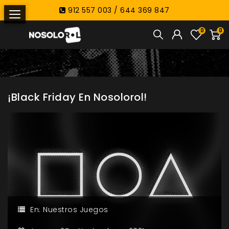
912 557 003 / 644 369 847
0
0
¡Black Friday En Nosolorol!
En:
Nuestros Juegos