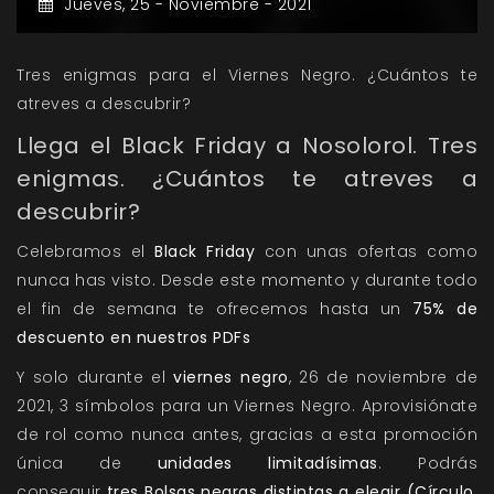
Jueves,
25 -
Noviembre -
2021
Tres enigmas para el Viernes Negro. ¿Cuántos te
atreves a descubrir?
Llega el Black Friday a Nosolorol. Tres
enigmas. ¿Cuántos te atreves a
descubrir?
Celebramos el
Black Friday
con unas ofertas como
nunca has visto. Desde este momento y durante todo
el fin de semana te ofrecemos hasta un
75% de
descuento en nuestros PDFs
Y solo durante el
viernes negro
, 26 de noviembre de
2021, 3 símbolos para un Viernes Negro. Aprovisiónate
de rol como nunca antes, gracias a esta promoción
única de
unidades limitadísimas
. Podrás
conseguir
tres Bolsas negras distintas a elegir (Círculo,