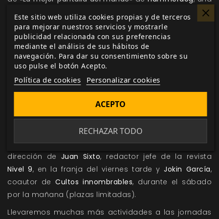
pantalla personalizable de cuatro paneles en formato
Este sitio web utiliza cookies propias y de terceros
A4 para que puedas utilizar imágenes y tablas a tu
para mejorar nuestros servicios y mostrarle
publicidad relacionada con sus preferencias
gusto.
mediante el análisis de sus hábitos de
navegación. Para dar su consentimiento sobre su
uso pulse el botón Acepto.
Blacksad: juego de rol
en las jornadas
Tierra de Nadie
Política de cookies
Personalizar cookies
2016.
Del cuatro al ocho de agosto estaremos en Mollina
ACEPTO
jugando a
Blacksad: juego de rol
. ¿Quieres probarlo?
Puedes hacerlo de la mano de dos de sus autores:
RECHAZAR TODO
Iván Sánchez
el jueves por la tarde y
Pedro J. Ramos
el
domingo por la noche; contaremos también con la
dirección de
Juan Sixto
, redactor jefe de la revista
Nivel 9
, en la franja del viernes tarde y
Jokin García
,
coautor de
Cultos innombrables
, durante el sábado
por la mañana (plazas limitadas).
Llevaremos muchas más actividades a las jornadas