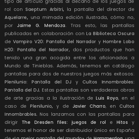
tipo de artículo gracias al decano de los juegos de
rol con
Saeptum Arbitri
,
la pantalla del director de
Aquelarre
,
una mimada edición ilustrada, cómo no,
por
Jaime G. Mendoza
. Tras esto, las pantallas
publicadas en colaboración con
La Biblioteca Oscura
de
Vampiro V20: Pantalla del Narrador
y
Hombre Lobo
H20: Pantalla del Narrador,
dos productos que han
tenido una gran acogida entre los aficionados a
Mundo de Tinieblas. Además, tenemos en catálogo
pantallas para dos de nuestros juegos más exitosos:
Plenilunio: Pantalla del DJ
y
Cultos Innombrables:
Pantalla del DJ
.
Estas pantallas son verdaderas obras
de arte gracias a la ilustración de
Luis Royo
, en el
caso de
Plenilunio
,
y de
Javier Charro
, en
Cultos
Innombrables
.
Nos lanzamos con las pantallas para
dirigir
The Dresden files: juegos de rol
e
Hitos
y
tenemos el honor de ser distribuidor único en España
de
«La mejor pantalla del mundo»
de
Hammerdog
, una