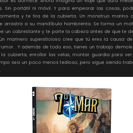
sar es dormirte. Ahora imagina un viaje que dura mese
. Sin portátil ni móvil. Y para empeorar las cosas, pod
rmenta y te tira de la cubierta. Un monstruo marino al
e arrastra a su mandíbula hambrienta. Se forma un mot
 un cabrestante y te parte la cabeza antes de que te de
n marinero supersticioso cree que tú eres la causa de
 rumor. Y además de todo eso, tienes un trabajo demo
 la cubierta, enrollar las velas, montar guardia para ve
empo sea un poco menos tedioso, pero sigue siendo trabajo
.