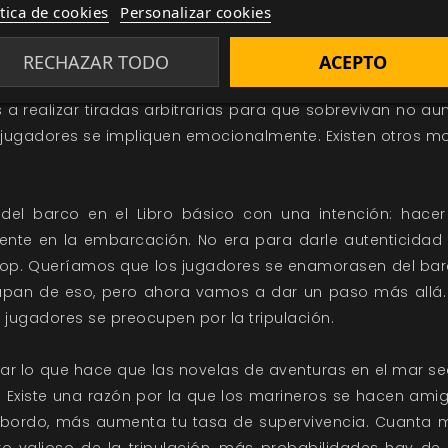
ntención es buena: intentas crear un poco de drama durant
ítica de cookies
Personalizar cookies
Las tiradas en realidad no significan nada o no conduc
 jamás lo hagas.
RECHAZAR TODO
ACEPTO
s a realizar tiradas arbitrarias para que sobrevivan no a
s jugadores se impliquen emocionalmente. Existen otros 
del barco en el Libro básico con una intención: hace
nte en la embarcación. No era para darle autenticidad 
Nop. Queríamos que los jugadores se enamorasen del barc
cupan de eso, pero ahora vamos a dar un paso más allá
jugadores se preocupen por la tripulación.
car lo que hace que las novelas de aventuras en el mar s
 Existe una razón por la que los marineros se hacen ami
bordo, más aumenta tu tasa de supervivencia. Cuanta 