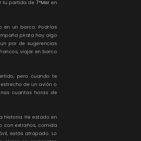
 tu partida de
7ºMar
en
 en un barco. Podrías
campaña pirata hay algo
 un par de sugerencias
ancos, viajar en barco
ertido, pero cuando te
 estrecho de un avión o
unas cuantas horas de
ra historia. He estado en
o con extraños, comida
óvil, estás atrapado. Lo