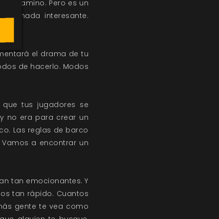
e el camino. Pero es un
en a nada interesante.
umentará el drama de tu
modos de hacerlo. Modos
r que tus jugadores se
y no era para crear un
o. Las reglas de barco
. Vamos a encontrar un
ean tan emocionantes. Y
gos tan rápido. Cuantos
más gente te vea como