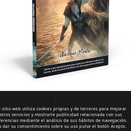
burrido. Por eso, como DJ, tienes que tener mucho c
 sitio web utiliza cookies propias y de terceros para mejorar
es. He visto demasiadas veces a un DJ reducir el viaje a
stros servicios y mostrarle publicidad relacionada con sus
 de Navegación para encontrar el siguiente puerto o par
ferencias mediante el análisis de sus hábitos de navegación.
e Atletismo para evitar esa parte del cordaje suelta. So
a dar su consentimiento sobre su uso pulse el botón Acepto.