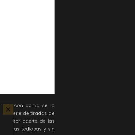
uidado con cómo se lo
 una serie de tiradas de
a evitar caerte de las
n tiradas tediosas y sin