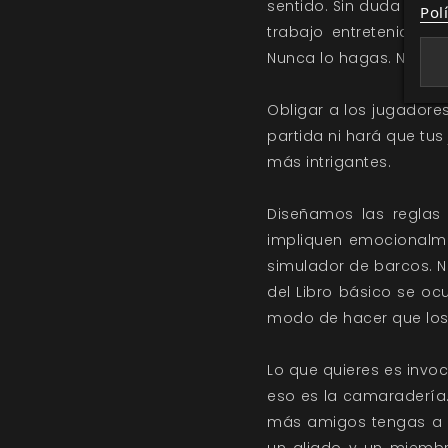
sentido. Sin duda la i
Pol
trabajo entretenido. 
Nunca lo hagas. Nunca
Obligar a los jugadore
partida ni hará que tu
más intrigantes.
Diseñamos las reglas 
impliquen emocionalme
simulador de barcos. 
del Libro básico se o
modo de hacer que los 
Lo que quieres es invo
eso es la camaradería.
más amigos tengas a 