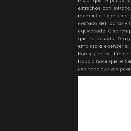
mejor que te puede pa
estrechos con extraños
momento. Llega una to
costado del barco y t
equivocado. O se rompe
que ha pasado. O algú
empieza a extender el
Horas y horas. Limpiar
trabajo hace que el ti
eso hace que sea peor