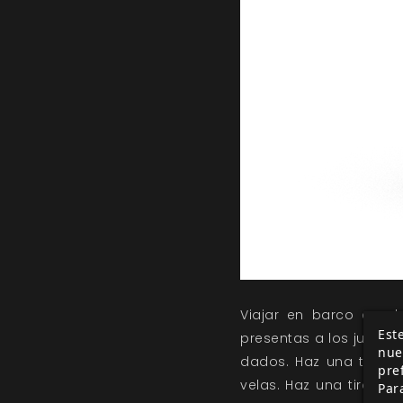
Viajar en barco es a
Este
presentas a los jugador
nue
dados. Haz una tirada
pre
velas. Haz una tirada d
Par