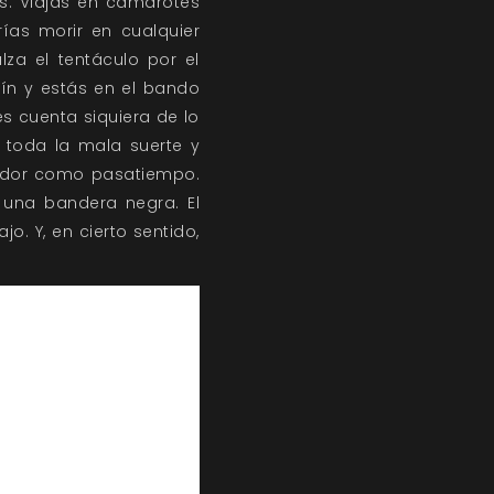
s. Viajas en camarotes
rías morir en cualquier
za el tentáculo por el
ín y estás en el bando
s cuenta siquiera de lo
 toda la mala suerte y
ledor como pasatiempo.
r una bandera negra. El
. Y, en cierto sentido,