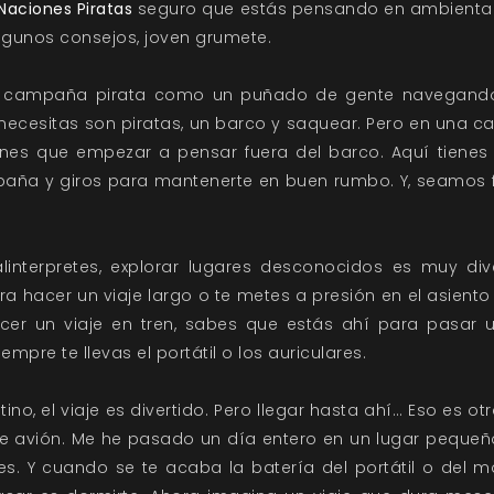
Naciones Piratas
seguro que estás pensando en ambientar
algunos consejos, joven grumete.
na campaña pirata como un puñado de gente navegando
 necesitas son piratas, un barco y saquear. Pero en una 
nes que empezar a pensar fuera del barco. Aquí tienes
ña y giros para mantenerte en buen rumbo. Y, seamos fr
interpretes, explorar lugares desconocidos es muy div
a hacer un viaje largo o te metes a presión en el asiento
er un viaje en tren, sabes que estás ahí para pasar 
empre te llevas el portátil o los auriculares.
ino, el viaje es divertido. Pero llegar hasta ahí… Eso es ot
de avión. Me he pasado un día entero en un lugar pequeñ
es. Y cuando se te acaba la batería del portátil o del m