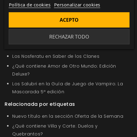
Ricard Ibáñez
Siglo de Oro
Juego de rol
ficción
Política de cookies
Personalizar cookies
histórica
alquimia
esgrima
monstruos
leyendas
ACEPTO
En la misma categoría
RECHAZAR TODO
Pack Wraith en la Oferta de la Semana
Nuevo título en la sección Oferta de la Semana
Los Nosferatu en Saber de los Clanes
¿Qué contiene Amor de Otro Mundo: Edición
Deluxe?
Los Salubri en la Guía de Juego de Vampiro: La
Mascarada 5ª edición
Relacionada por etiquetas
Nuevo título en la sección Oferta de la Semana
¿Qué contiene Villa y Corte: Duelos y
Quebrantos?