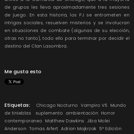
de grupos les lleva aproximadamente tres sesiones
de juego. En esta historia, los PJ se entrometen en
intrigas sociales, resuelven misterios y se involucran
en situaciones de combate (algunas de su elección,
otras no tanto), todo ello para terminar por decidir el
destino del Clan Lasombra.
Me gusta esto
Etiquetas:
Chicago Nocturno
Vampiro V5
Mundo
de tinieblas
suplemento
ambientación
Horror
contemporaneo
Matthew Dawkins
Jiba Molei
Anderson
Tomas Arfert
Adrian Majkrzak
5º Edición