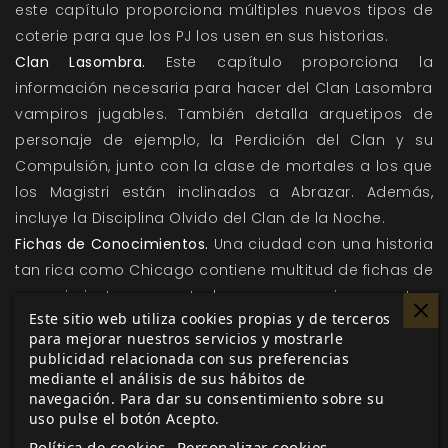
este capítulo proporciona múltiples nuevos tipos de
coterie para que los PJ los usen en sus historias.
Clan Lasombra.
Este capítulo proporciona la
información necesaria para hacer del Clan Lasombra
vampiros jugables. También detalla arquetipos de
personaje de ejemplo, la Perdición del Clan y su
Compulsión, junto con la clase de mortales a los que
los Magistri están inclinados a Abrazar. Además,
incluye la Disciplina Olvido del Clan de la Noche.
Fichas de Conocimientos.
Una ciudad con una historia
tan rica como Chicago contiene multitud de fichas de
conocimientos conectadas a personajes, eventos,
Este sitio web utiliza cookies propias y de terceros
regiones, cultos y alineamientos filosóficos. Un
para mejorar nuestros servicios y mostrarle
personaje puede adquirir una ficha de conocimientos
publicidad relacionada con sus preferencias
de este capítulo para ligar su pasado y su futuro
mediante el análisis de sus hábitos de
navegación. Para dar su consentimiento sobre su
más profundamente con este dominio.
uso pulse el botón Acepto.
Crónicas de Chicago.
Aquí se proveen
docenas de
Política de cookies
Personalizar cookies