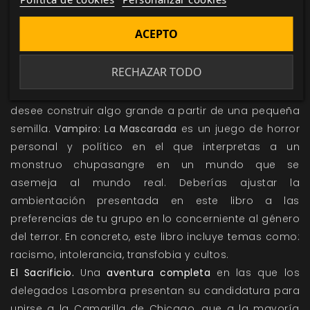
ganchos para crónicas que abarcan temas centrales
de la existencia vampírica
en Chicago: la Bestia, el
ACEPTO
Frenesí, la jerarquía, la Humanidad, el Ansia y «eres lo
que comes». Este capítulo
contiene multitud de ideas
RECHAZAR TODO
tanto para el Narrador que busque una idea para
crónicas
cuando está apurado como para el que
desee construir algo grande a partir de una pequeña
semilla.
Vampiro: La Mascarada
es un juego de horror
personal y político en el que interpretas a un
monstruo chupasangre en un mundo que se
asemeja al mundo real. Deberías ajustar la
ambientación presentada en este libro a las
preferencias de tu grupo en lo concerniente al género
del terror. En concreto, este libro incluye temas como:
racismo, intolerancia, transfobia y cultos.
El Sacrificio.
Una
aventura completa
en las que los
delegados Lasombra presentan su candidatura para
unirse a la Camarilla de Chicago, que a la mayoría