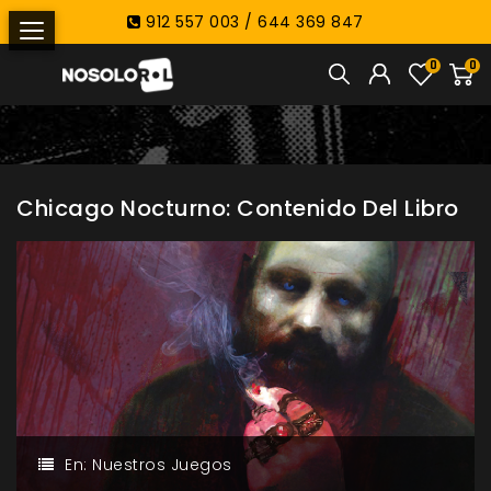
912 557 003 / 644 369 847
0
0
Chicago Nocturno: Contenido Del Libro
En:
Nuestros Juegos