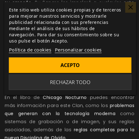
su empeño.
Su Sangre les impelerá a cualquier acto
Este sitio web utiliza cookies propias y de terceros
concebible para alcanzar sus metas, ya sea en el
para mejorar nuestros servicios y mostrarle
momento o a través de bizantinas tramas que duren
publicidad relacionada con sus preferencias
siglos. Sienten profundamente cualquier revés y
mediante el análisis de sus hábitos de
navegación. Para dar su consentimiento sobre su
rápidamente pasan a
usar los métodos más crueles
uso pulse el botón Acepto.
hasta que logran sus objetivos.
Política de cookies
Personalizar cookies
Traducido a reglas de juego, para un Lasombra, l
a
próxima vez que el vampiro falle cualquier acción,
ACEPTO
recibe una
penalización de dos dados en todas las
tiradas hasta que tenga éxito al intentar la misma
RECHAZAR TODO
acción.
En el libro de
Chicago Nocturno
puedes encontrar
más información para este Clan, como los
problemas
que generan con la tecnología moderna
como
sistemas de grabación o de imagen, y sus reglas
asociadas, además de las
reglas completas para la
nueva Disciplina de Olvido.