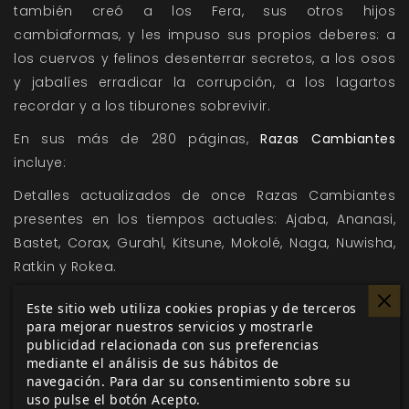
también creó a los Fera, sus otros hijos
cambiaformas, y les impuso sus propios deberes: a
los cuervos y felinos desenterrar secretos, a los osos
y jabalíes erradicar la corrupción, a los lagartos
recordar y a los tiburones sobrevivir.
En sus más de 280 páginas,
Razas Cambiantes
incluye:
Detalles actualizados de once Razas Cambiantes
presentes en los tiempos actuales: Ajaba, Ananasi,
Bastet, Corax, Gurahl, Kitsune, Mokolé, Naga, Nuwisha,
Ratkin y Rokea.
Información para la creación de personajes de cada
Este sitio web utiliza cookies propias y de terceros
Raza, incluyendo nuevos Dones, Ritos, Fetiches y
para mejorar nuestros servicios y mostrarle
mucho más.
publicidad relacionada con sus preferencias
Nueva información sobre tres Razas Perdidas: los
mediante el análisis de sus hábitos de
navegación. Para dar su consentimiento sobre su
hombres uro Apis, los hombres murciélago Camazotz
uso pulse el botón Acepto.
y los hombres jabalí Grondr.