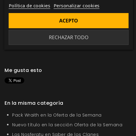
Política de cookies
Personalizar cookies
Para que exista siquiera una esperanza de victoria,
ACEPTO
las
Razas Cambiantes
deben salir de las sombras y
unirse una vez más a sus primos, de los que han
estado separados durante tanto tiempo. Pero, ¿qué
RECHAZAR TODO
precio pagarán por hacerlo?
Me gusta esto
En la misma categoría
Pack Wraith en la Oferta de la Semana
Nuevo título en la sección Oferta de la Semana
Los Nosferatu en Saber de los Clanes