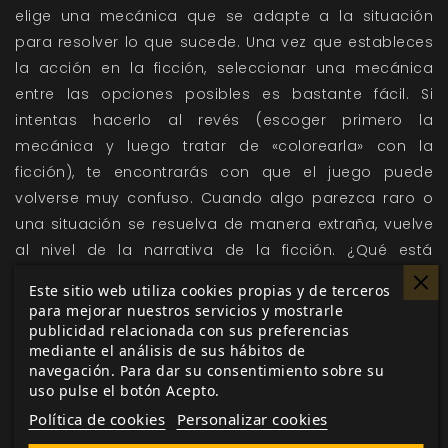
elige una mecánica que se adapte a la situación
para resolver lo que sucede. Una vez que estableces
la acción en la ficción, seleccionar una mecánica
entre las opciones posibles es bastante fácil. Si
intentas hacerlo al revés (escoger primero la
mecánica y luego tratar de «colorearla» con la
ficción), te encontrarás con que el juego puede
volverse muy confuso. Cuando algo parezca raro o
una situación se resuelva de manera extraña, vuelve
al nivel de la narrativa de la ficción. ¿Qué está
pasando? ¿Qué estás tratando de hacer? ¿Qué
Este sitio web utiliza cookies propias y de terceros
mecánica es la más adecuada? No intentes forzar
para mejorar nuestros servicios y mostrarle
una mecánica concreta en la ficción. Primero coge la
publicidad relacionada con sus preferencias
mediante el análisis de sus hábitos de
ficción (¿Lo ves? «Preeminencia de la ficción») y luego
navegación. Para dar su consentimiento sobre su
usa la mecánica para apoyarla.
uso pulse el botón Acepto.
Piensa en las reglas del juego como en una caja de
Política de cookies
Personalizar cookies
herramientas. No tiene sentido decir «le doy al