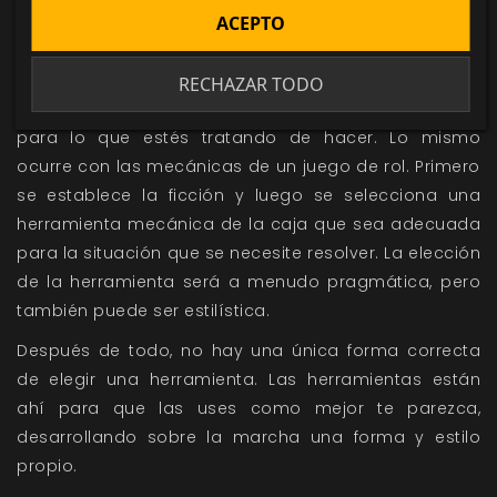
ACEPTO
martillo» hasta que sepas lo que estás construyendo.
Además, no estás obligado a usar un martillo y un
clavo cada vez que necesites unir dos piezas de
RECHAZAR TODO
madera, sino que usas las herramientas adecuadas
para lo que estés tratando de hacer. Lo mismo
ocurre con las mecánicas de un juego de rol. Primero
se establece la ficción y luego se selecciona una
herramienta mecánica de la caja que sea adecuada
para la situación que se necesite resolver. La elección
de la herramienta será a menudo pragmática, pero
también puede ser estilística.
Después de todo, no hay una única forma correcta
de elegir una herramienta. Las herramientas están
ahí para que las uses como mejor te parezca,
desarrollando sobre la marcha una forma y estilo
propio.