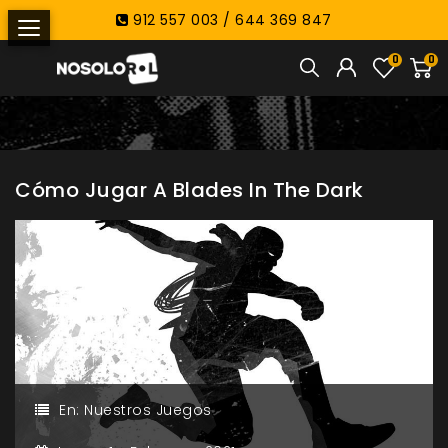
912 557 003 / 644 369 847
0
0
Cómo Jugar A Blades In The Dark
En:
Nuestros Juegos