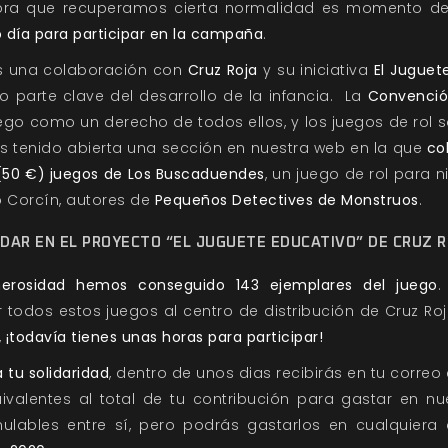
Ahora que recuperamos cierta normalidad es momento de
o día para participar en la campaña
.
 una colaboración con
Cruz Roja
y su iniciativa
El Juguet
 parte clave del desarrollo de la infancia. La
Convenció
ego como un derecho de todos ellos, y los juegos de rol 
mos tenido abierta una sección en nuestra web en la que
co
 (50 €) juegos de Los Buscaduendes
, un juego de rol para 
ro Corcín, autores de
Pequeños Detectives de Monstruos
.
DAR EN EL PROYECTO “EL JUGUETE EDUCATIVO” DE CRUZ 
nerosidad hemos conseguido 143 ejemplares del juego
.
todos estos juegos al centro de distribución de Cruz Roj
,
¡todavía tienes unas horas para participar!
tu solidaridad
, dentro de unos dias recibirás en tu corre
valentes al total de tu contribución para gastar en n
ables entre sí, pero podrás gastarlos en cualquiera