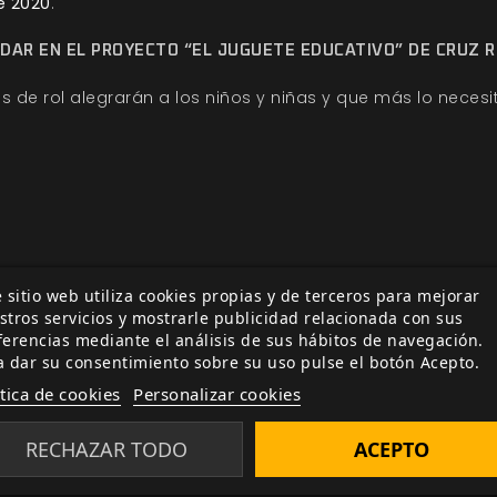
e 2020
.
DAR EN EL PROYECTO “EL JUGUETE EDUCATIVO” DE CRUZ 
s de rol alegrarán a los niños y niñas y que más lo necesit
 sitio web utiliza cookies propias y de terceros para mejorar
ía
Relacionada por etiqueta
stros servicios y mostrarle publicidad relacionada con sus
ferencias mediante el análisis de sus hábitos de navegación.
ección Oferta de la
a dar su consentimiento sobre su uso pulse el botón Acepto.
ítica de cookies
Personalizar cookies
ber de los Clanes
RECHAZAR TODO
ACEPTO
 de Otro Mundo: Edición