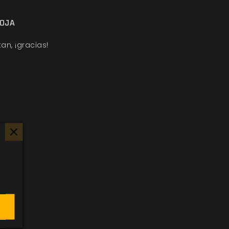
ROJA
an, ¡gracias!
s