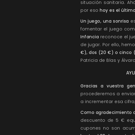
situación sanitaria. 
por eso
hoy es el últim
Un juego, una sonrisa
es
fomentar el juego como
Infancia
reconoce el ju
de jugar. Por ello, he
€), dos (20 €) o cinco
Patricia de Blas y Álva
AYU
Gracias a vuestra ge
procederemos a enviar 
a incrementar esa cifra
Como agradecimiento a 
descuento de 5 € equi
cupones no son acumul