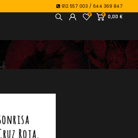
912 557 003 / 644 369 847
0
0
0,00 €