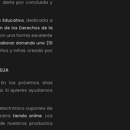
 darla por concluida y
e Educativo
, dedicada a
n de los Derechos de la
son una forma excelente
laborar donando uno (10
niños y niñas creado por
ROJA
 En los próximos días
a. Si quieres ayudarnos
o electrónico cupones de
uestra
tienda online
. Los
 de nuestros productos