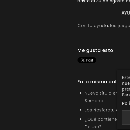
hasta el 30 de agosto d
AYU
Con tu ayuda, los juego
Me gusta esto
Este
En la misma categor
nue
pre
Nuevo título en la s
Par
Semana
Pol
Los Nosferatu en Sa
¿Qué contiene Amor
Deluxe?