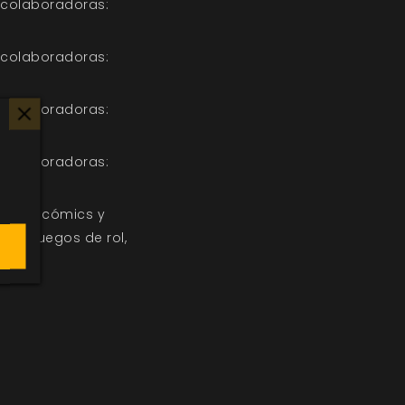
 colaboradoras:
 colaboradoras:
 colaboradoras:
 colaboradoras:
libros, cómics y
 en juegos de rol,