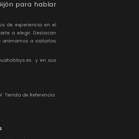
ijón para hablar
s de experiencia en el
rte a elegir. Destacan
te animamos a visitarlos
puahobbys.es
y en sus
l
Tienda de Referencia
s