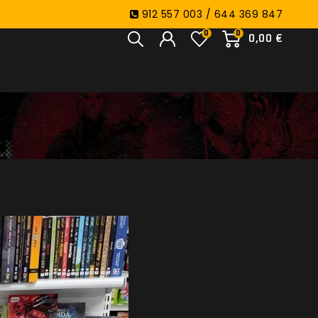
912 557 003 / 644 369 847
0
0
0,00 €