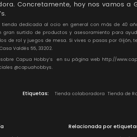
dora. Concretamente, hoy nos vamos a G
’s
.
 tienda dedicada al ocio en general con más de 40 año
n gran surtido de productos y asesoramiento para ayuda
los de rol y juegos de mesa. Si vives o pasas por Gijón, 
Casa Valdés 55, 33202.
 sobre
Capua Hobby’s
en su página web
http://www.ca
sociales @capuahobbys.
Etiquetas:
Tienda colaboradora
Tienda de Ro
ía
Relacionada por etiqueta