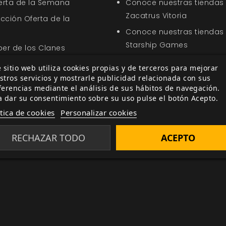
ferta de la Semana
Conoce nuestras tiendas
Zacatrus Vitoria
ección Oferta de la
Conoce nuestras tiendas
Starship Games
ber de los Clanes
Conoce nuestras tiendas
 de Otro Mundo: Edición
 sitio web utiliza cookies propias y de terceros para mejorar
EGD Games
stros servicios y mostrarle publicidad relacionada con sus
ferencias mediante el análisis de sus hábitos de navegación.
Conoce nuestras tiendas
uía de Juego de Vampiro:
a dar su consentimiento sobre su uso pulse el botón Acepto.
Zacatrus Barcelona
ición
ítica de cookies
Personalizar cookies
Roleón, tienda de juegos, 
mucho más, especializada
RECHAZAR TODO
ACEPTO
en Cádiz.