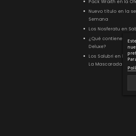
Pack Wraith en la O
Nuevo título en la s
Semana
Los Nosferatu en Sa
¿Qué contiene Amor
Este
Deluxe?
nue
pre
Los Salubri en la G
Par
La Mascarada 5ª ed
Pol