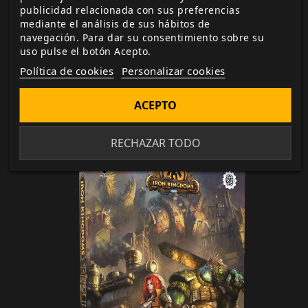
publicidad relacionada con sus preferencias
Ya sea tu primera vez en los Reinos de Hierro o una
mediante el análisis de sus hábitos de
última incursión,
La Fantasía Mecánika te aguarda
navegación. Para dar su consentimiento sobre su
uso pulse el botón Acepto.
en
Iron Kingdoms: Requiem
Política de cookies
Personalizar cookies
Puedes jugar a Iron Kingdoms con las reglas gratuitas
que encontrarás
ACEPTO
en
https://srd.nosolorol.com/DD5/index.html
RECHAZAR TODO