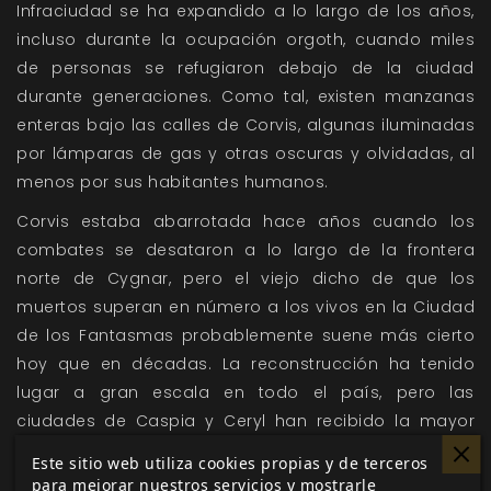
Infraciudad se ha expandido a lo largo de los años,
incluso durante la ocupación orgoth, cuando miles
de personas se refugiaron debajo de la ciudad
durante generaciones. Como tal, existen manzanas
enteras bajo las calles de Corvis, algunas iluminadas
por lámparas de gas y otras oscuras y olvidadas, al
menos por sus habitantes humanos.
Corvis estaba abarrotada hace años cuando los
combates se desataron a lo largo de la frontera
norte de Cygnar, pero el viejo dicho de que los
muertos superan en número a los vivos en la Ciudad
de los Fantasmas probablemente suene más cierto
hoy que en décadas. La reconstrucción ha tenido
lugar a gran escala en todo el país, pero las
ciudades de Caspia y Ceryl han recibido la mayor
parte de la atención, dejando a Corvis hundida una
Este sitio web utiliza cookies propias y de terceros
vez más en las sombras del pasado.
para mejorar nuestros servicios y mostrarle