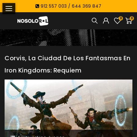
912 557 003 / 644 369 847
0
0
Corvis, La Ciudad De Los Fantasmas En
Iron Kingdoms: Requiem