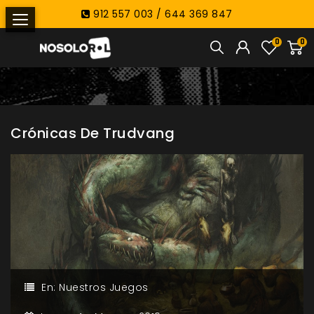
912 557 003 / 644 369 847
0
0
Crónicas De Trudvang
En:
Nuestros Juegos