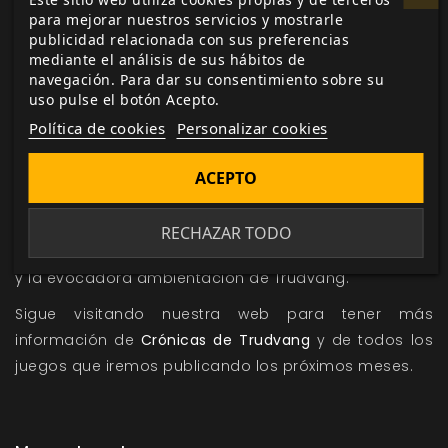
El bestiario del mundo está repleto de las típicas
para mejorar nuestros servicios y mostrarle
criaturas de las tradiciones escandinavas, como las
publicidad relacionada con sus preferencias
mediante el análisis de sus hábitos de
ninfas del bosque, los
draugr
(no muertos), trolls,
navegación. Para dar su consentimiento sobre su
gigantes, gnomos, pero también incluye algunas
uso pulse el botón Acepto.
creadas exclusivamente para el juego.
Política de cookies
Personalizar cookies
Crónicas de Trudvang
fue elegido «el juego de rol más
esperado de 2017» por los lectores de la web de rol
ACEPTO
británica EN World. Las anteriores ediciones del juego
en sueco han sido galardonadas y aclamadas por
RECHAZAR TODO
sus espléndidas ilustraciones, la riqueza de su mundo
y la evocadora ambientación de Trudvang.
Sigue visitando nuestra web para tener más
información de
Crónicas de Trudvang
y de todos los
juegos que iremos publicando los próximos meses.