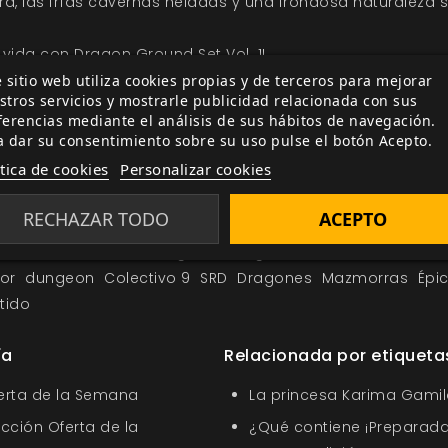
rra, las frías cavernas heladas y una frondosa naturaleza s
vida con Dragon Ground Set Vol. 1!
 sitio web utiliza cookies propias y de terceros para mejorar
stros servicios y mostrarle publicidad relacionada con sus
ferencias mediante el análisis de sus hábitos de navegación.
a dar su consentimiento sobre su uso pulse el botón Acepto.
ítica de cookies
Personalizar cookies
RECHAZAR TODO
ACEPTO
ound Set Vol 1
El Resurgir del Dragón
accesorios
Fantas
or
dungeon
Colectivo 9
SRD
Dragones
Mazmorras
Épi
tido
ía
Relacionada por etiqueta
ferta de la Semana
La princesa Karima Gamil
ección Oferta de la
¿Qué contiene ¡Preparada