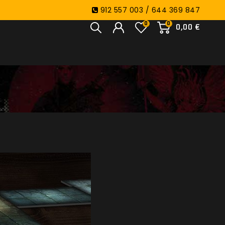
912 557 003 / 644 369 847
0
0
0,00 €