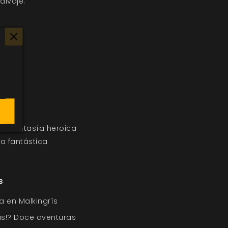
alvaje.
ía
Fantasía heroica
ca fantástica
s
a en Malkingrís
s!? Doce aventuras