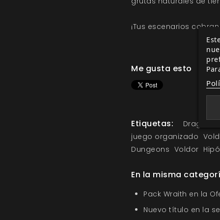
grutas naturales de tie
¡Tus escenarios cobran 
Este
nue
pre
Me gusta esto
Par
Pol
Etiquetas:
Dragon Gr
juego organizado
Vold
Dungeons
Voldor
Hipó
En la misma categor
Pack Wraith en la O
Nuevo título en la s