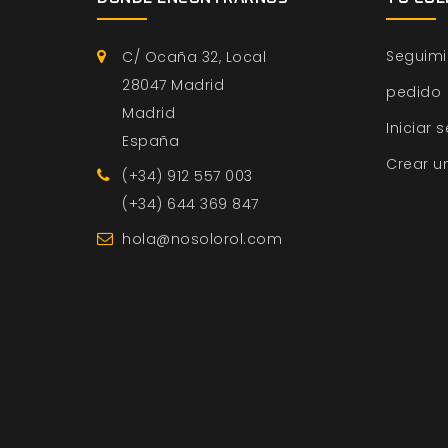
Seguimi
C/ Ocaña 32, Local
28047 Madrid
pedido
Madrid
Iniciar 
España
Crear u
(+34) 912 557 003
(+34) 644 369 847
hola@nosolorol.com