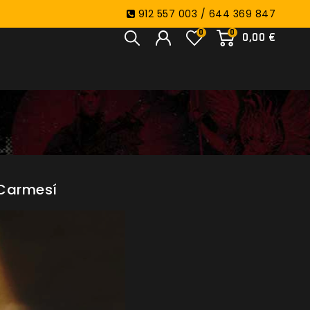
912 557 003 / 644 369 847
0
0
0,00 €
 Carmesí