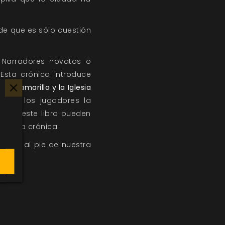
 de que es sólo cuestión
 Narradores novatos o
 Esta crónica introduce
s, Camarilla y la Iglesia
es de los jugadores la
as en este libro pueden
de una crónica.
rarás al pie de nuestra