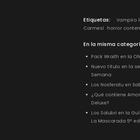
Etiquetas:
Vampiro 
Carmesí
horror cont
En la misma categor
Pack Wraith en la O
Nuevo título en la s
Semana
Los Nosferatu en Sa
¿Qué contiene Amor
Deluxe?
Los Salubri en la G
La Mascarada 5ª ed