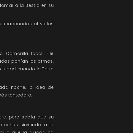
domar a la Bestia en su
sencadenados al verlos
 Camarilla local. Elle
adas ponían las armas.
a ciudad cuando la Torre
ada noche, la idea de
más tentadora.
ere, pero sabía que su
 noches sirviendo a la
pilla que la ciudad ha