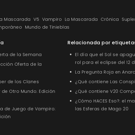
la Mascarada
V5
Vampiro
La Mascarada
Crónica
Supl
emporáneo
Mundo de Tinieblas
ía
Relacionada por etiqueta
ferta de la Semana
El día que el Sol se apagu
rol para el eclipse del 12
ección Oferta de la
La Pregunta Roja en Anar
ber de los Clanes
¿Qué contiene Las Conspi
 de Otro Mundo: Edición
¿Qué contiene V20 Comp
¿Cómo HACES Eso?: el ma
uía de Juego de Vampiro:
las Esferas de Mago 20
ición