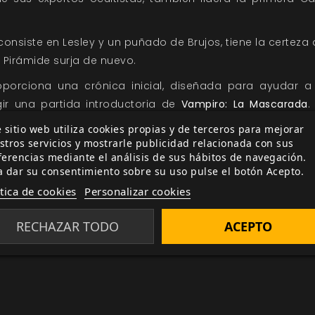
consiste en Lesley y un puñado de Brujos, tiene la certeza
 Pirámide surja de nuevo.
porciona una crónica inicial, diseñada para ayudar a
gir una partida introductoria de
Vampiro: La Mascarada
.
ptos cruciales como la alimentación, las
Sectas (Anarquista
 sitio web utiliza cookies propias y de terceros para mejorar
Mascarada
, al tiempo que proporciona a los personaj
stros servicios y mostrarle publicidad relacionada con sus
ferencias mediante el análisis de sus hábitos de navegación.
 un nicho entre los Vástagos. Las 21 historias contenid
a dar su consentimiento sobre su uso pulse el botón Acepto.
ente o de forma sucesiva para crear los múltiples arcos 
ítica de cookies
Personalizar cookies
o de nuestras novedades?
Suscríbete al boletín que encont
ue nadie.
RECHAZAR TODO
ACEPTO