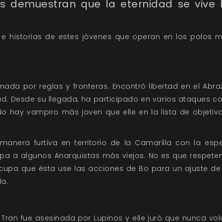
s demuestran que la eternidad se vive 
e historias de estes jóvenes que operan en los polos 
ada por reglas y fronteras. Encontró libertad en el Abrazo
ad. Desde su llegada, ha participado en varios ataques co
 hay vampiro más joven que elle en la lista de objetivo
nera furtiva en territorio de la Camarilla con la esp
a a algunos Anarquistas más viejos. No es que respeten el
eocupa que ésta use las acciones de Bo para un ajuste de
a.
 Tran fue asesinada por Lupinos y elle juró que nunca volv