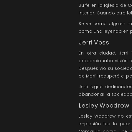
Su fe en la Iglesia de
interior. Cuando otro l
Se ve como alguien má
como una leyenda en p
Jerri Voss
En otra ciudad, Jerri
proporcionaba visión 
Después vio su sociedad
de Marfil recuperó el po
Jerri sigue dedicánd
abandonar la sociedad 
Lesley Woodrow
Lesley Woodrow no est
implosión fue lo peor
Camarilla como une de