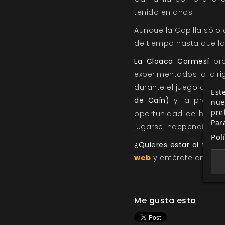
tenido en años.
Aunque la Capilla sólo 
de tiempo hasta que la
La Cloaca Carmesí
pro
experimentados a diri
durante el juego conce
Este
de Caín)
y la propia
nue
pre
oportunidad de hacerse
Par
jugarse independientem
Pol
¿Quieres estar al tant
web
y entérate antes q
Me gusta esto