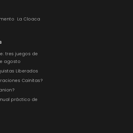
emento
La Cloaca
s
e: tres juegos de
 de agosto
quistas Liberados
raciones Cainitas?
anion?
nual práctico de