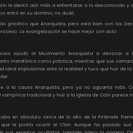
 Caín le alentó aún más a enfrentarse a lo desconocido y 
obo entró en su dominio, no dudó.
s gnóstico que Anarquista, pero está bien con los De
roceso. La evangelización se hace mejor con acto
 Voss ayudó al Movimiento Anarquista a derrocar a la
tanto metafórica como práctica, mientras que sus camar
 ideal implosionar ante la realidad y tuvo que huir de l
der.
ose a la causa Anarquista, pero ya no aguanta más. C
vampírica tradicional y huir a la Iglesia de Caín parece 
aba en absoluto cerca de lo alto de la Pirámide Trem
 que le podía ocurrir al Clan. Aunque ha pasado sus
 sus expertos ocultistas, también lidera la primera Ca