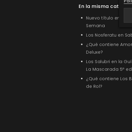
Pol
En la misma categor
Nuevo título en la s
Semana
Los Nosferatu en Sa
¿Qué contiene Amor
Deluxe?
Los Salubri en la G
La Mascarada 5ª ed
¿Qué contiene Los 
de Rol?