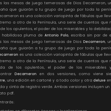
das las mesas de juego temerosas de Dios Decameron,
ña que guiarán a tu grupo de juego por toda la penín
Decameron es una colección variopinta de fábulas que llev
tremo a otro de la Península, una serie de cuentos que 
e los opulentos, el poder de los miserables y la debilida
a habilidosa pluma de
Antonio Polo
, escriba sin par de 
das las mesas de juego temerosas de Dios
Decameron
, 
ña que guiarán a tu grupo de juego por toda la penín
ecameron
es una colección variopinta de fábulas que llev
tremo a otro de la Península, una serie de cuentos que 
da de los opulentos, el poder de los miserables y
contrar
Decameron
en dos versiones, como viene sie
rre
, una edición en cartoné y a todo color y otra
deluxe
en
 y cinta de registro verde. Ambas versiones incluyen u
ato pdf.
ntrarás: