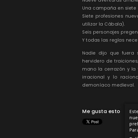
Nueve aventuras ambien
Una campaña en siete pa
Siete profesiones nuev
utilizar la Cábala).
Seis personajes pregen
Y todas las reglas nec
Nadie dijo que fuera s
hervidero de traicione
mano la cerrazón y la t
irracional y lo racio
demoníaco medieval.
Me gusta esto
Este
nue
pre
Par