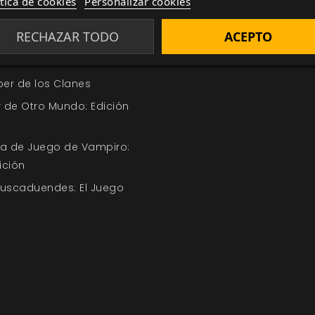
ítica de cookies
Personalizar cookies
ía
Relacionada por etiqueta
RECHAZAR TODO
ACEPTO
ección Oferta de la
ber de los Clanes
 de Otro Mundo: Edición
uía de Juego de Vampiro:
ición
Buscaduendes: El Juego