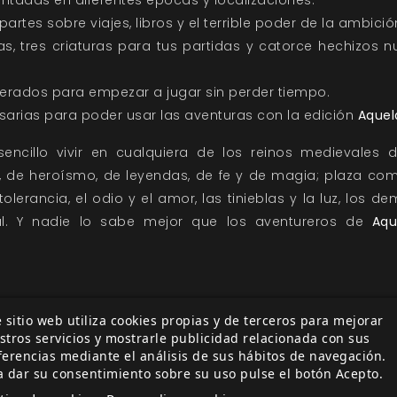
tadas en diferentes épocas y localizaciones.
rtes sobre viajes, libros y el terrible poder de la ambició
as, tres criaturas para tus partidas y catorce hechizos 
erados para empezar a jugar sin perder tiempo.
esarias para poder usar las aventuras con la edición
Aquel
encillo vivir en cualquiera de los reinos medievales d
s, de heroísmo, de leyendas, de fe y de magia; plaza co
olerancia, el odio y el amor, las tinieblas y la luz, los de
nal. Y nadie lo sabe mejor que los aventureros de
Aqu
 sitio web utiliza cookies propias y de terceros para mejorar
stros servicios y mostrarle publicidad relacionada con sus
ferencias mediante el análisis de sus hábitos de navegación.
a dar su consentimiento sobre su uso pulse el botón Acepto.