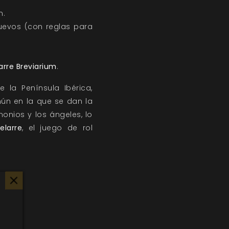
n.
nuevos (con reglas para
arre Breviarium
.
e la Península Ibérica,
mún en la que se dan la
monios y los ángeles, lo
elarre
, el juego de rol