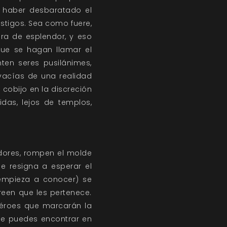
o haber desbaratado el
stigos. Sea como fuere,
ra de esplendor, y eso
Que se hagan llamar el
ten seres pusilánimes,
vacías de una realidad
cobijo en la discreción
das, lejos de templos,
gadores, rompen el molde
 resigna a esperar el
 empieza a conocer) se
reen que les pertenece.
héroes que marcarán la
ue puedes encontrar en