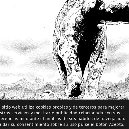
 sitio web utiliza cookies propias y de terceros para mejorar
stros servicios y mostrarle publicidad relacionada con sus
er, los que hostigaron a los ancestros, destruyendo su 
ferencias mediante el análisis de sus hábitos de navegación.
a dar su consentimiento sobre su uso pulse el botón Acepto.
io casi total de su raza. Los pocos grupos que lograron 