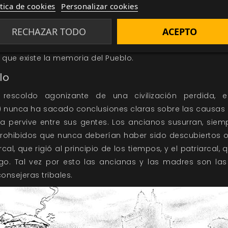
sentándose en lugares que creyeron seguros y configu
ítica de cookies
Personalizar cookies
equeño Pueblo a base de minúsculas aldeas sin apenas 
RECHAZAR TODO
ACEPTO
inguida la sociedad de los ancestros, se dejaron caer so
ndo por finalizado su trabajo. Sus titánicas siluetas han f
que existe la memoria del Pueblo.
lo
rescoldo agonizante de una civilización perdida, 
) nunca ha sacado conclusiones claras sobre las causas d
a pervive entre sus gentes. Los ancianos susurran, siem
rohibidos que nunca deberían haber sido descubiertos o
al, que rigió al principio de los tiempos, y el patriarcal,
ago. Tal vez por esto las ancianas y las madres son la
onsejeras tribales.