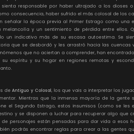
 sienta responsable por haber ultrajado a los dioses 
omo consecuencia, haber sufrido el más colosal de los ca
en señalar la época previa al Primer Estrago como una e
 melancolía y un sentimiento de pérdida entre ellos. 
o un indicativo más de su escasa autoestima. Se sien
oria que se desbordó y les arrastró hacia las cuencas 
fenómenos que no aciertan a comprender, han encontrado 
do su espíritu y su hogar en regiones remotas y escondi
panto.
es de
Antiguo y Colosal
, los que vais a interpretar los ju
ntar. Mientras que la inmensa mayoría de la gente se
ne el Segundo Estrago, estos insumisos (como se les
estino y se disponen a luchar para recuperar algo que c
n de personajes están pensadas para dar vida a esos 
mbién podrás encontrar reglas para crear a las gentes q