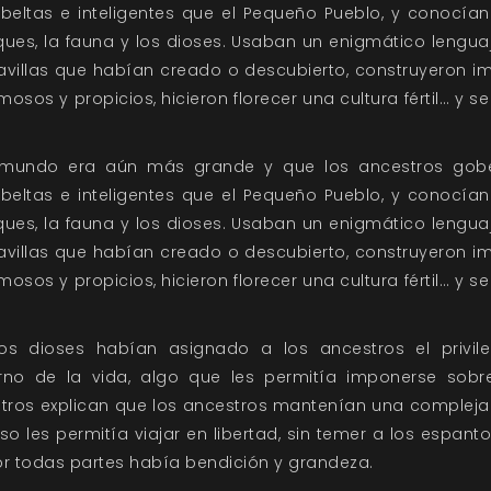
esbeltas e inteligentes que el Pequeño Pueblo, y conocí
ues, la fauna y los dioses. Usaban un enigmático lengua
villas que habían creado o descubierto, construyeron i
osos y propicios, hicieron florecer una cultura fértil… y 
 mundo era aún más grande y que los ancestros gob
esbeltas e inteligentes que el Pequeño Pueblo, y conocí
ues, la fauna y los dioses. Usaban un enigmático lengua
villas que habían creado o descubierto, construyeron i
osos y propicios, hicieron florecer una cultura fértil… y 
s dioses habían asignado a los ancestros el privile
no de la vida, algo que les permitía imponerse sobre
Otros explican que los ancestros mantenían una compleja 
eso les permitía viajar en libertad, sin temer a los espan
Por todas partes había bendición y grandeza.