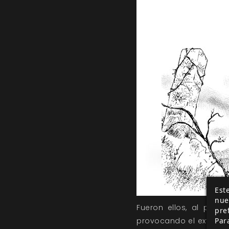
Este
nue
Fueron ellos, al parec
pre
Par
provocando el extermin