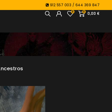
912 557 003 / 644 369 847
0
0
0,00 €
Ancestros