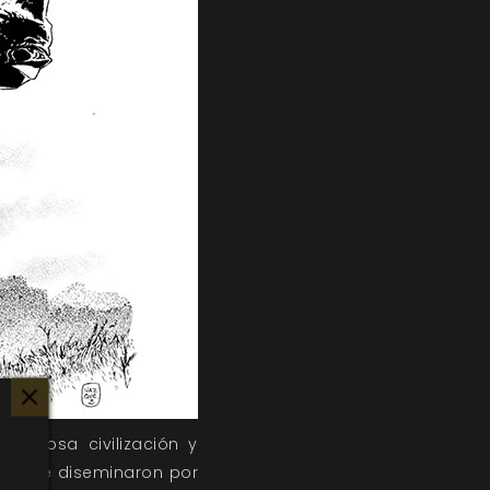
gloriosa civilización y
huir se diseminaron por