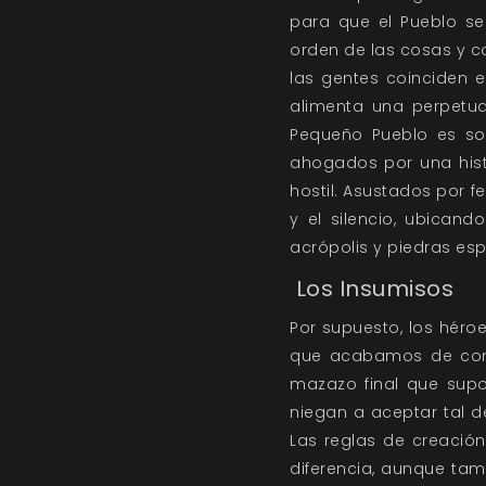
para que el Pueblo se
orden de las cosas y c
las gentes coinciden 
alimenta una perpetua
Pequeño Pueblo es sol
ahogados por una hist
hostil. Asustados por 
y el silencio, ubican
acrópolis y piedras es
Los Insumisos
Por supuesto, los héro
que acabamos de come
mazazo final que supo
niegan a aceptar tal d
Las reglas de creació
diferencia, aunque ta