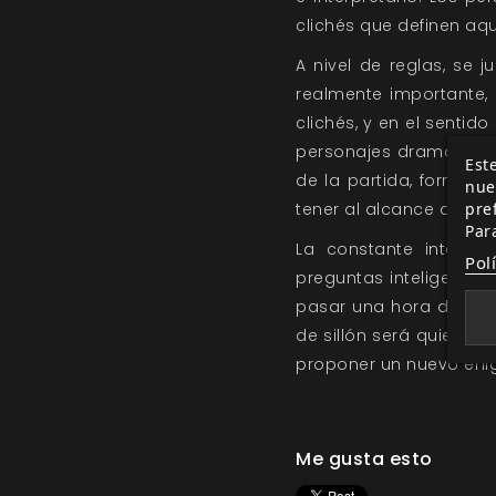
clichés que definen aq
A nivel de reglas, se
realmente importante, 
clichés, y en el sentid
personajes dramáticos, 
Este
de la partida, formula
nue
tener al alcance de la
pre
Par
La constante interact
Pol
preguntas inteligentes
pasar una hora de diver
de sillón será quien re
proponer un nuevo enig
Me gusta esto