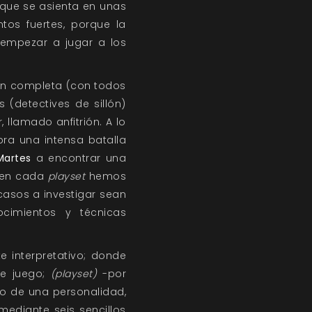
 que se asienta en unas
tos fuertes, porque la
 empezar a jugar a los
ción completa (con todos
 (detectives de sillón)
llamado anfitrión. A lo
bra una intensa batalla
Martes
a encontrar una
o en cada
playset
hemos
 casos a investigar sean
cimientos y técnicas
e interpretativo; donde
de juego;
(playset)
-por
rlo de una personalidad,
mediante seis sencillos