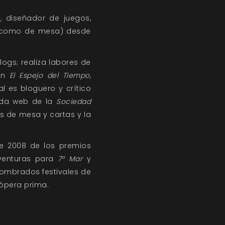
,
diseñador de juegos,
rol como de mesa) desde
logs; realiza labores de
 en
El Espejo del Tiempo,
l es bloguero y crítico
ada web de la
Sociedad
 de mesa y cartas y la
de 2008 de los premios
aventuras para
7º Mar
y
nombrados festivales de
ópera prima.