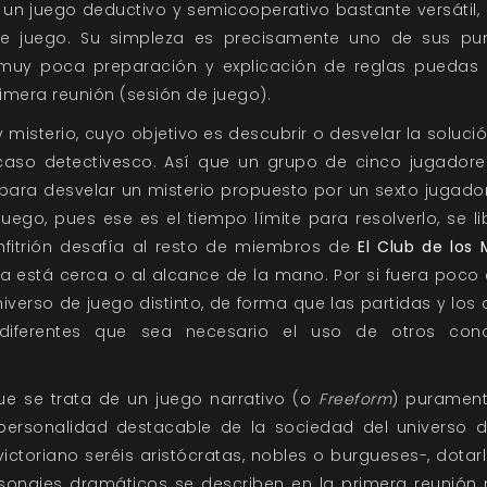
un juego deductivo y semicooperativo bastante versátil,
e juego. Su simpleza es precisamente uno de sus pun
muy poca preparación y explicación de reglas puedas
imera reunión (sesión de juego).
 misterio, cuyo objetivo es descubrir o desvelar la solu
caso detectivesco. Así que un grupo de cinco jugadores
ara desvelar un misterio propuesto por un sexto jugador, 
uego, pues ese es el tiempo límite para resolverlo, se li
anfitrión desafía al resto de miembros de
El Club de los 
a está cerca o al alcance de la mano. Por si fuera poc
niverso de juego distinto, de forma que las partidas y los
 diferentes que sea necesario el uso de otros cono
e se trata de un juego narrativo (o
Freeform
) purament
personalidad destacable de la sociedad del universo 
ictoriano seréis aristócratas, nobles o burgueses-, dota
ersonajes dramáticos se describen en la primera reunión 