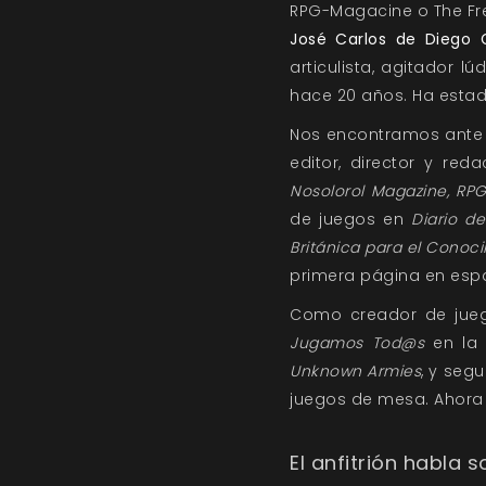
RPG-Magacine o The Fre
José Carlos de Diego G
articulista, agitador 
hace 20 años. Ha estad
Nos encontramos ante un
editor, director y red
Nosolorol Magazine, RP
de juegos en
Diario d
Británica para el Conoci
primera página en esp
Como creador de juego
Jugamos Tod@s
en la 
Unknown Armies
, y seg
juegos de mesa. Ahora
El anfitrión habla 