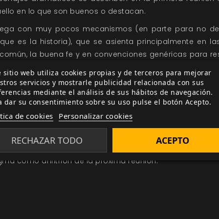
uello en lo que son buenos o destacan.
 juega con muy pocos mecanismos (en parte para no des
que es la historia), que se asienta principalmente en l
o común, la buena fe y en convenciones genéricas para re
mediante el uso creativo de sus clichés (la clave del ju
 sitio web utiliza cookies propias y de terceros para mejorar
r preguntas hasta dar con la solución, pedir pistas a l
stros servicios y mostrarle publicidad relacionada con sus
 mano e interrumpir a otros jugadores menos capacitados 
ferencias mediante el análisis de sus hábitos de navegación.
a dar su consentimiento sobre su uso pulse el botón Acepto.
ividad entre jugadores, la confección con astucia, in
ítica de cookies
Personalizar cookies
, y el dinamismo de la intriga hacen de
El Club de los Mar
sión con amigos o con la familia. Si todo va bien, al fin
RECHAZAR TODO
ACEPTO
suelva el caso, forme parte del prestigioso hall de la fa
ma como anfitrión de la próxima reunión.