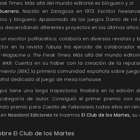
ak Times. Más allá del mundo editorial es bloguero y cr
uerrero.
Nacido en Zaragoza en 1973. Escritor
freelance
lúdico y bloguero. Apasionado de los juegos (tanto de 
o desarrollando diferentes proyectos en los últimos años.
 escritor polifacético; colabora en diversas revistas y b
actor en la revista
Tabula
; ha ejercido de colaborador
G-Magacine
o
The Freak Times.
Más allá del mundo editoria
e WKR.
Cuenta en su haber con la creación de la reput
miento (BSK),
la primera comunidad española sobre juegos
añol dedicada al juego de mesa Icehouse.
s tiene una larga trayectoria; finalista en la edición 
categoría de autor. Consiguió el primer premio con 
undo premio para
Castillo de Falkenstein,
todos ellos en re
 en
Nosolorol Ediciones
te traemos
El Club de los Martes,
su 
sobre El Club de los Martes