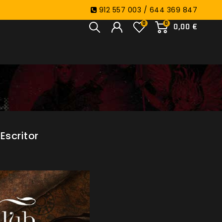
912 557 003 / 644 369 847
0
0
0,00 €
Escritor