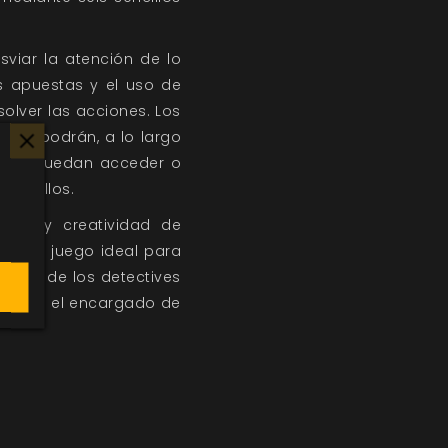
viar la atención de lo
as apuestas y el uso de
solver las acciones. Los
ego), podrán, a lo largo
as que puedan acceder o
que ellos.
genio y creatividad de
tes
un juego ideal para
al uno de los detectives
ma y sea el encargado de