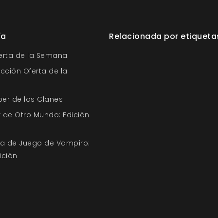
ía
Relacionada por etiqueta
ferta de la Semana
ección Oferta de la
ber de los Clanes
 de Otro Mundo: Edición
uía de Juego de Vampiro:
ición