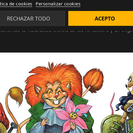
ítica de cookies
Personalizar cookies
 o puedan estar ya perdidos irremisiblemente: la humani
blemas a los nimblekins y al mundo que otra cosa; los 
RECHAZAR TODO
ACEPTO
orromper pero aún posibles aliados; incluso los trol
tiendo la naturaleza feérica de los nimblekins y un orig