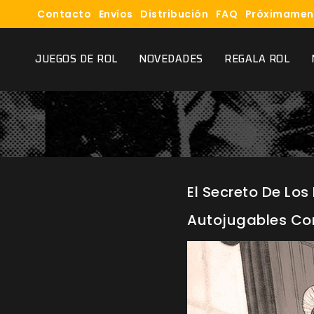
Contacto
Envíos
Distribución
FAQ
Próximamen
JUEGOS DE ROL
NOVEDADES
REGALA ROL
El Secreto De Lo
Autojugables Con