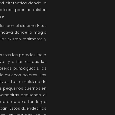
ad alternativa donde la
lklore popular existen
re.
les con el sistema
Hitos
ernativa donde la magia
lar existen realmente y
 tras las paredes, bajo
os y brillantes, que les
orejas puntiagudas, los
de muchos colores. Los
lvos. Los nimblekins de
nos pequeños cuernos en
ersonitas pequeñas, el
mata de pelo tan larga
pan. Estos duendecillos