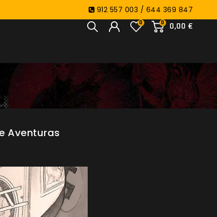
912 557 003 / 644 369 847
0
0
0,00 €
De Aventuras