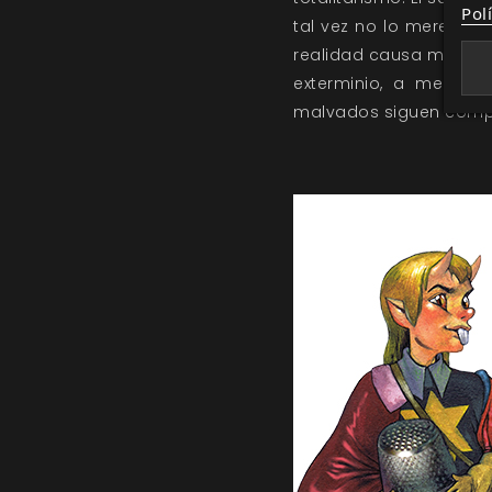
Pol
tal vez no lo merezcan
realidad causa más pro
exterminio, a medio c
malvados siguen compar