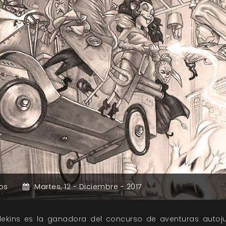
os
Martes,
12 -
Diciembre -
2017
blekins es la ganadora del concurso de aventuras autoj