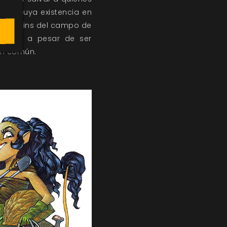
dad, cuya existencia en
nimblekins del campo de
es, que a pesar de ser
en común.