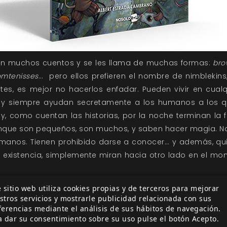
en muchos cuentos y se les llama de muchas formas:
bro
tomtenisses
… pero ellos prefieren el nombre de nimblekins
s, es mejor no hacerlos enfadar. Pueden vivir en cualqui
 y siempre ayudan secretamente a los humanos a los 
y, como cuentan las historias, por la noche terminan la
nque son pequeños, son muchos, y saben hacer magia. Nad
manos. Tienen prohibido darse a conocer… y además, quie
 existencia, simplemente miran hacia otro lado en el m
contarse de muchas formas. Puede englobarse como ter
 sitio web utiliza cookies propias y de terceros para mejorar
stros servicios y mostrarle publicidad relacionada con sus
sten varios temas que pueden explorarse, aunque dos de 
ferencias mediante el análisis de sus hábitos de navegación.
ro es la lucha de la imaginación y la rebeldía contra la 
a dar su consentimiento sobre su uso pulse el botón Acepto.
do consiste en plantear hasta qué punto merece la pena i