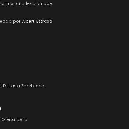
eñarnos una lección que
creada por
Albert Estrada
to Estrada Zambrano
s
 Oferta de la