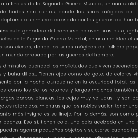
a a finales de la Segunda Guerra Mundial, en una realid
e hadas son ciertos, donde los seres mágicos del fo
adaptarse a un mundo arrasado por las guerras del homb
kins
es la ganadora del concurso de aventuras autojugab
nales de la Segunda Guerra Mundial, en una realidad alt
 son ciertos, donde los seres mágicos del folklore popu
 un mundo arrasado por las guerras del hombre.
s diminutos duendecillos mofletudos que viven escondidos
s y buhardillas… Tienen ojos como de gato, de colores viv
ente por la noche, aunque no en la oscuridad total, las 
rgos como los de los ratones, y largas melenas también 
largas barbas blancas, las cejas muy velludas… y son ca
otes retorcidos, mientras que los nobles suelen tener u
anto más insigne es su linaje. Por lo demás, son como p
a peonza. Eso sí, tienen cola. Una cola acabada en una 
 pueden agarrar pequeños objetos y sujetarse cuando tre