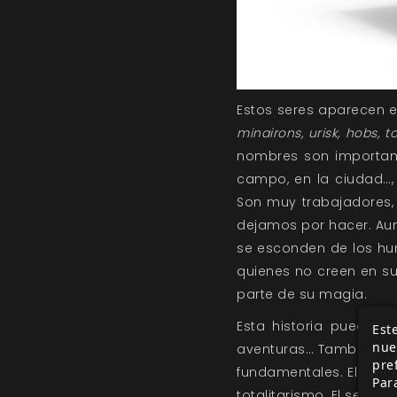
Estos seres aparecen 
minairons, urisk, hobs, 
nombres son importante
campo, en la ciudad…,
Son muy trabajadores, 
dejamos por hacer. Au
se esconden de los hu
quienes no creen en su
parte de su magia.
Esta historia puede 
Este
nue
aventuras… También exi
pre
fundamentales. El prime
Par
totalitarismo. El segun