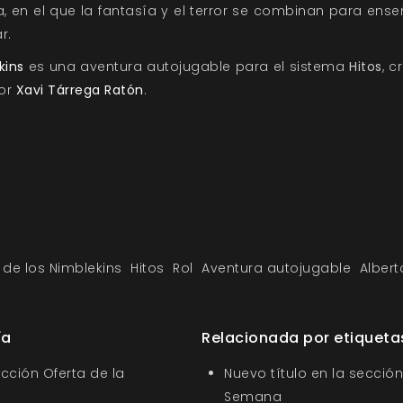
a, en el que la fantasía y el terror se combinan para ens
dar.
kins
es una aventura autojugable para el sistema
Hitos
, 
por
Xavi Tárrega Ratón
.
 de los Nimblekins
Hitos
Rol
Aventura autojugable
Alber
ía
Relacionada por etiqueta
ección Oferta de la
Nuevo título en la sección
Semana