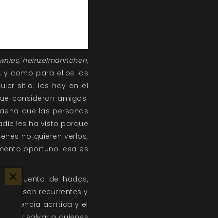
wnies, heinzelmännchen,
, y como para ellos los
er sitio: los hay en el
que consideran amigos.
 faena que las personas
ie les ha visto porque
nes no quieren verlos,
omento oportuno: esa es
ror, cuento de hadas,
ellos son recurrentes y
obediencia acrítica y el
ntentar salvar a quienes