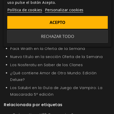
uso pulse el botón Acepto.
Política de cookies
Personalizar cookies
Etiquetas:
Aquelarre
Suplemento
Ricard Ibañez
ACEPTO
Jaime García Mendoza
Pantalla
RECHAZAR TODO
En la misma categoría
Pack Wraith en la Oferta de la Semana
Nuevo título en la sección Oferta de la Semana
Los Nosferatu en Saber de los Clanes
¿Qué contiene Amor de Otro Mundo: Edición
Deluxe?
Los Salubri en la Guía de Juego de Vampiro: La
Mascarada 5ª edición
Relacionada por etiquetas