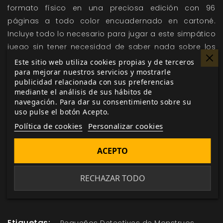
formato físico en una preciosa edición con 96
páginas a todo color encuadernado en cartoné.
Incluye todo lo necesario para jugar a este simpático
juego sin tener necesidad de saber nada sobre los
juegos de rol, con explicaciones sencillas y didácticas
Este sitio web utiliza cookies propias y de terceros
para mejorar nuestros servicios y mostrarle
para facilitar la inmersión en el juego a adultos y a
publicidad relacionada con sus preferencias
los “más peques”. Además contiene una serie de
mediante el análisis de sus hábitos de
pegatinas troqueladas para premiar a los pequeños
navegación. Para dar su consentimiento sobre su
detectives según avancen en sus pesquisas y… ¡para
uso pulse el botón Acepto.
que decoren el libro como mejor les parezca!
Política de cookies
Personalizar cookies
ACEPTO
Me gusta esto
RECHAZAR TODO
Etiquetas: