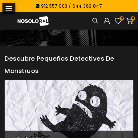
912 557 003 / 644 369 847
0
0
Descubre Pequeños Detectives De
Monstruos