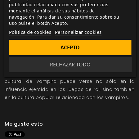
los trece Clanes, contadas desde la perspectiva de
publicidad relacionada con sus preferencias
mediante el análisis de sus hábitos de
los propios Vástagos.
navegación. Para dar su consentimiento sobre su
Nuevas Disciplinas Combinadas, Poderes, Méritos,
uso pulse el botón Acepto.
Defectos y reglas específicas de cada Clan.
Política de cookies
Personalizar cookies
Una revisión y actualización de más material clásico
de
Vampiro: La Mascarada 20.º Aniversario.
ACEPTO
Vampiro: La Mascarada
irrumpió en el mundo de los
RECHAZAR TODO
juegos de rol el 1991 e inspiró a una generación de
fans como no se había visto antes. La importancia
cultural de Vampiro puede verse no sólo en la
influencia ejercida en los juegos de rol, sino también
en la cultura popular relacionada con los vampiros.
Me gusta esto