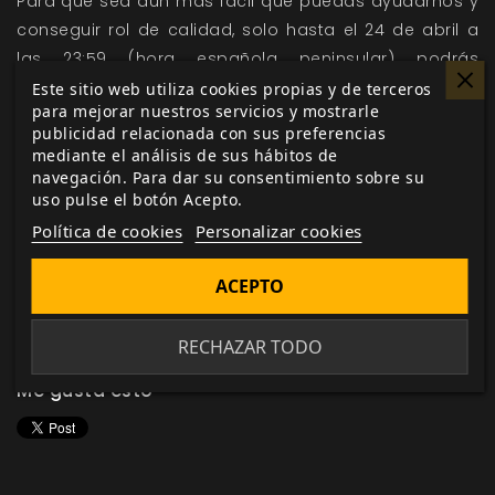
Para que sea aún más fácil que puedas ayudarnos y
conseguir rol de calidad, solo hasta el 24 de abril a
las 23:59 (hora española peninsular) podrás
encontrar en la web hasta un
50% de descuento en
Este sitio web utiliza cookies propias y de terceros
para mejorar nuestros servicios y mostrarle
ediciones digitales
y un
5% de descuento en ediciones
publicidad relacionada con sus preferencias
físicas
. Esta oferta es válida para cualquier parte del
mediante el análisis de sus hábitos de
mundo, sin límite de compra. No incluidos
navegación. Para dar su consentimiento sobre su
uso pulse el botón Acepto.
prepedidos.
Política de cookies
Personalizar cookies
¡Celebramos el día del libro con libros, con Mucho Rol!
ACEPTO
CONSIGUE LOS DESCUENTOS POR EL DÍA DEL LIBRO
RECHAZAR TODO
Me gusta esto