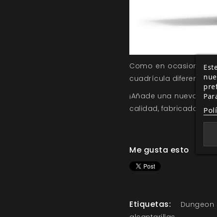
Como en ocasiones ant
Este
nue
cuadrícula diferentes a
pre
¡Añade una nueva dime
Par
calidad, fabricados en 
Pol
Me gusta esto
Etiquetas:
Dungeon 