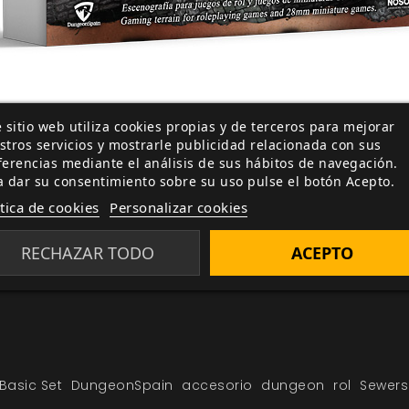
eriores ambos sets incluyen un tablero de papel de 17
 sitio web utiliza cookies propias y de terceros para mejorar
stros servicios y mostrarle publicidad relacionada con sus
 doble cara, dos tipos de suelo diferentes.
ferencias mediante el análisis de sus hábitos de navegación.
nsión a tus partidas con
a dar su consentimiento sobre su uso pulse el botón Acepto.
DungeonSpain
,
productos de es
resina acrílica y cuidadosamente pintados, listos para pon
ítica de cookies
Personalizar cookies
RECHAZAR TODO
ACEPTO
Basic Set
DungeonSpain
accesorio
dungeon
rol
Sewers