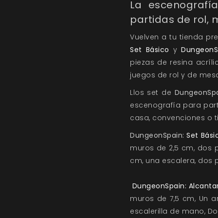
La escenografí
partidas de rol,
Vuelven a tu tienda pr
Set Básico
y
DungeonSp
piezas de resina acríl
juegos de rol y de mes
Llos set de
DungeonSpa
escenografía para part
casa, convenciones o t
DungeonSpain:
Set Bási
muros de 2,5 cm, dos p
cm, una escalera, dos p
DungeonSpain: Alcantari
muros de 7,5 cm, Un a
escalerilla de mano, D