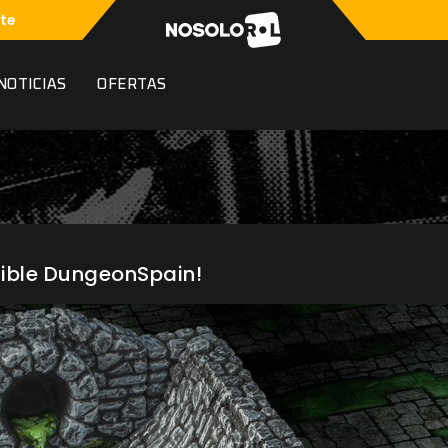
te
NOTICIAS
OFERTAS
ible DungeonSpain!