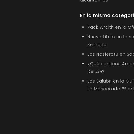
alcantarillas
En la misma categor
Pack Wraith en la O
Nuevo título en la s
Semana
Los Nosferatu en Sa
¿Qué contiene Amor
Deluxe?
Los Salubri en la G
La Mascarada 5ª ed