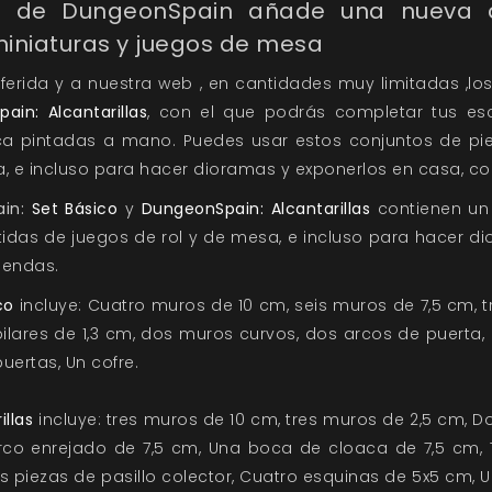
a de DungeonSpain añade una nueva 
 miniaturas y juegos de mesa
eferida y a nuestra web , en cantidades muy limitadas ,lo
ain: Alcantarillas
, con el que podrás completar tus es
ica pintadas a mano. Puedes usar estos conjuntos de pi
a, e incluso para hacer dioramas y exponerlos en casa, co
in:
Set Básico
y
DungeonSpain: Alcantarillas
contienen un
idas de juegos de rol y de mesa, e incluso para hacer d
iendas.
co
incluye: Cuatro muros de 10 cm, seis muros de 7,5 cm, 
ilares de 1,3 cm, dos muros curvos, dos arcos de puerta,
uertas, Un cofre.
llas
incluye: tres muros de 10 cm, tres muros de 2,5 cm, Dos
rco enrejado de 7,5 cm, Una boca de cloaca de 7,5 cm, 
os piezas de pasillo colector, Cuatro esquinas de 5x5 cm