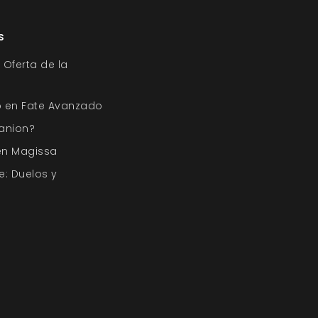
s
 Oferta de la
o en Fate Avanzado
anion?
en Magissa
e: Duelos y