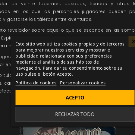
edor de veinte tabernas, posadas, tiendas y otros l
lados en los que los personajes jugadores pueden pa
 y gastarse los táleros entre aventuras.
lato revelador sobre aquello que se esconde en las somb
e Espina, lleno de suspense y tramas argumentales que e
Este sitio web utiliza cookies propias y de terceros
era de convertirse en aventuras.
para mejorar nuestros servicios y mostrarle
publicidad relacionada con sus preferencias
ugerentes ruinas para explorar y una guía para organi
mediante el análisis de sus hábitos de
orientado a los objetivos.
navegación. Para dar su consentimiento sobre su
uso pulse el botón Acepto.
ítulo con reglas adicionales, entre las que se incluyen
Política de cookies
Personalizar cookies
, características, acciones especiales, elixires y media
efactos místicos novedosos.
ACEPTO
RECHAZAR TODO