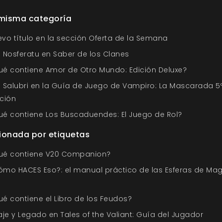
 misma categoría
vo título en la sección Oferta de la Semana
 Nosferatu en Saber de los Clanes
ué contiene Amor de Otro Mundo: Edición Deluxe?
 Salubri en la Guía de Juego de Vampiro: La Mascarada 5
ción
ué contiene Los Buscaduendes: El Juego de Rol?
ionada por etiquetas
ué contiene V20 Companion?
ómo HACES Eso?: el manual práctico de las Esferas de Ma
é contiene el Libro de los Feudos?
aje y Legado en Tales of the Valiant: Guía del Jugador