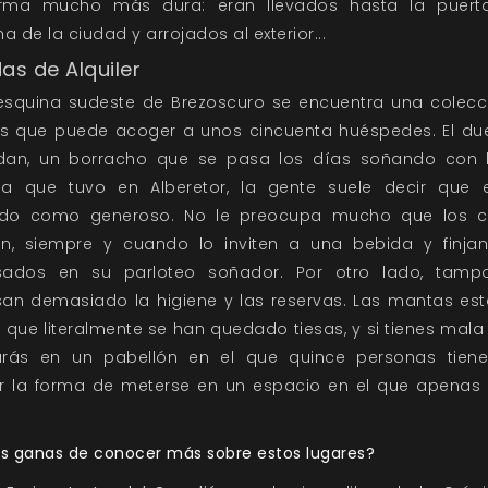
rma mucho más dura: eran llevados hasta la puer
a de la ciudad y arrojados al exterior...
as de Alquiler
 esquina sudeste de Brezoscuro se encuentra una colecc
as que puede acoger a unos cincuenta huéspedes. El du
an, un borracho que se pasa los días soñando con la
cia que tuvo en Alberetor, la gente suele decir que 
ido como generoso. No le preocupa mucho que los cl
n, siempre y cuando lo inviten a una bebida y finjan
esados en su parloteo soñador. Por otro lado, tamp
san demasiado la higiene y las reservas. Las mantas es
 que literalmente se han quedado tiesas, y si tienes mala
rás en un pabellón en el que quince personas tien
r la forma de meterse en un espacio en el que apenas
s ganas de conocer más sobre estos lugares?