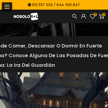
912 557 003 / 644 369 847
0
0
de Comer, Descansar O Dormir En Fuerte
na? Conoce Alguna De Las Posadas De Fue
na: La Ira Del Guardián