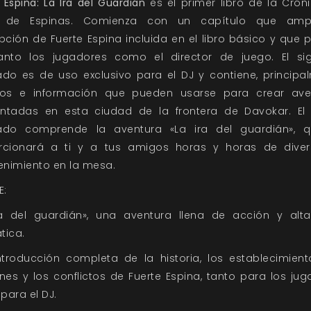
 Espina: La Ira del Guardián
es el primer libro de la Crón
 de Espinas. Comienza con un capítulo que amp
pción de Fuerte Espina incluida en el libro básico y que
tanto los jugadores como el director de juego. El sig
do es de uso exclusivo para el DJ y contiene, principa
tos e información que pueden usarse para crear ave
ntadas en esta ciudad de la frontera de Davokar. El 
ado comprende la aventura «La ira del guardián», 
rcionará a ti y a tus amigos horas y horas de diver
enimiento en la mesa.
E:
ra del guardián», una aventura llena de acción y alt
tica.
troducción completa de la historia, los establecimient
nes y los conflictos de Fuerte Espina, tanto para los ju
ara el DJ.