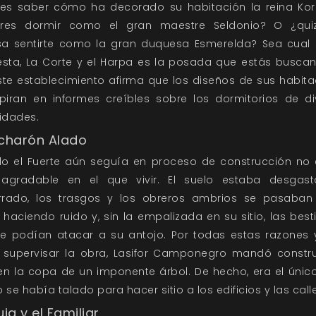
res saber cómo ha decorado su habitación la reina Kori
ieres dormir como el gran maestre Seldonio? O ¿qui
esa sentirte como la gran duquesa Esmerelda? Sea cual 
esta, La Corte y el Harpa es la posada que estás buscan
te establecimiento afirma que los diseños de sus habit
spiran en informes creíbles sobre los dormitorios de di
idades.
ucharón Alado
o el Fuerte aún seguía en proceso de construcción no 
 agradable en el que vivir. El suelo estaba desgas
rado, los trasgos y los obreros ambrios se pasaban
haciendo ruido y, sin la empalizada en su sitio, las best
e podían atacar a su antojo. Por todas estas razones 
 supervisar la obra, Lasifor Camponegro mandó constru
n la copa de un imponente árbol. De hecho, era el únic
 se había talado para hacer sitio a los edificios y las call
uja y el Familiar