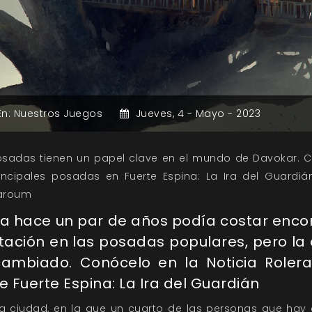
En:
Nuestros Juegos
Jueves,
4 -
Mayo -
2023
osadas tienen un papel clave en el mundo de Davokar. 
rincipales posadas en Fuerte Espina: La Ira del Guardiá
aroum
a hace un par de años podía costar enco
tación en las posadas populares, pero la
ambiado. Conócelo en la Noticia Roler
e Fuerte Espina: La Ira del Guardián
ta ciudad, en la que un cuarto de las personas que hay 