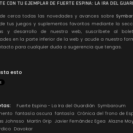
TE CON TU EJEMPLAR DE FUERTE ESPINA: LA IRA DEL GUAR
 de cerca todas las novedades y avances sobre
Symba
 de tus juegos y suplementos favoritos mediante la secc
ias y desarrollo de nuestra web, suscríbete al bole
des en la parte inferior de la web y acude a nuestro for
ntacto para cualquier duda o sugerencia que tengas.
sta esto
etas:
Fuerte Espina - La Ira del Guardián
Symbaroum
mento
fantasía oscura
fantasía
Crónica del Trono de Es
as Johnsso
Martin Grip
Javier Fernández Egea
Alazne Moy
rdico
Davokar