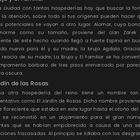
a ciudad con tantas hospederías hay que buscar la fo
 la atención, sobre todo si tus orígenes pueden hacer 
tes potenciales se vayan a otro lugar. Alomar, cuya bon
norme como su tamaño, proviene del clan Zarek
iente de este hecho cuando llegó a Fuerte Espina en bu
ida nueva para él y su madre, la bruja Agdala. Gracia
reacia de su madre, La Bruja y El Familiar se ha conver
mpamento bárbaro de tres pisos enmarcado por pare
a oscura.
rdín de las Rosas
na otra hospedería del reino tiene un nombre ta
entativo como El Jardín de Rosas. Dicho nombre provien
 floreciente que estaba en este lugar hasta el otoño del
 se reconvirtió en un alojamiento para el gran núm
entes que se habían empobrecido a causa de una se
ciones fracasadas. Al principio se lidiaba con los desgr