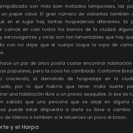
 empalizada son más bien invitados temporales, las p
 un papel clave. El gran número de visitantes también 
ué en el lugar hay tantas hospederías diferentes. Es p
lar camas en casi todos los barrios de la ciudad. Algun
y extravagantes y otras son tan lamentables que hay qu
do con no dejar que el cuerpo toque la ropa de cama
es.
 hace un par de años podía costar encontrar habitación 
as populares, pero la cosa ha cambiado. Conforme Brez
o creciendo, la demanda de hospedaje en la ciu
nuido, por lo que habría que tener mala suerte p
rar una habitación libre a un precio asequible. Si ese es t
en sabido que una persona que se aloje en alguna 
as puede estar dispuesta a darte su llave a cambio
 de táleros o tambien si le retuerces un poco el brazo.
rte y el Harpa