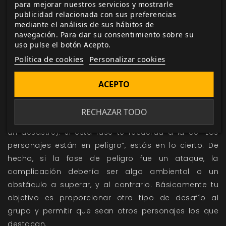
Llegados a este punto, los personajes deberían tener
para mejorar nuestros servicios y mostrarle
bastante claro qué es lo que necesitan hacer, y
publicidad relacionada con sus preferencias
mediante el análisis de sus hábitos de
tomar un rumbo definido y actuar con decisión. Y
navegación. Para dar su consentimiento sobre su
este es el momento en el que todo empezará a ir
uso pulse el botón Acepto.
mal. Quizás otro grupo presente su tarjeta de visita
Política de cookies
Personalizar cookies
mediante un ataque. Quizás la aparentemente
sencilla explicación escondía otra cosa. Por lo
ACEPTO
general aquí aparecerá una complicación en la
aventura (como un obstáculo) o surgirá una
RECHAZAR TODO
amenaza proveniente del exterior (como un ataque o
un desastre). Si esta fase te recuerda a la de “Los
personajes están en peligro”, estás en lo cierto. De
hecho, si la fase de peligro fue un ataque, la
complicación debería ser algo ambiental o un
obstáculo a superar, y al contrario. Básicamente tu
objetivo es proporcionar otro tipo de desafío al
grupo y permitir que sean otros personajes los que
destacan.