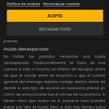
jugadores). El fracaso no es el mejor resultado,
Política de cookies
Personalizar cookies
aunque probablemente permita la opción de crear
ACEPTO
futuras aventuras. Si a pesar de los esfuerzos de los
personajes el Robot Gigante es activado, ahora se
trata de intentar detener el ataque del robot. Si
RECHAZAR TODO
destruyes el mundo será complicado continuar la
partida.
Huida desesperada
No todas las partidas necesitan una huida
desesperada. Tradicionalmente se trata de una
carrera a vida o muerte, un intento de escapar antes
de que el volcán entre en erupción o que el cuartel
general del enemigo explote contigo dentro. Antes de
decidir si este tipo de escena es necesaria, piensa en
cómo de emocionante fue el clímax de la aventura. Si
tienes claro que todos se lo pasaron bien puedes
pasar por alto la huida. Pero si aún hay tiempo para