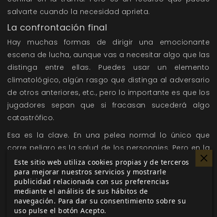
salvarte cuando la necesidad aprieta.
La confrontación final
Hay muchas formas de dirigir una emocionante
escena de lucha, aunque vas a necesitar algo que las
distinga entre ellas. Puedes usar un elemento
climatológico, algún rasgo que distinga al adversario
de otros anteriores, etc., pero lo importante es que los
jugadores sepan que si fracasan sucederá algo
catastrófico.
Esa es la clave. En una pelea normal lo único que
corre peligro es la salud de los personajes. Pero en la
confrontación final se juegan el todo o nada, y como
Este sitio web utiliza cookies propias y de terceros
para mejorar nuestros servicios y mostrarle
pierdan habrá una consecuencia específica y muy
publicidad relacionada con sus preferencias
negativa. Y será culpa suya. Pero sin presiones, ¿eh?
mediante el análisis de sus hábitos de
Por norma general la consecuencia no va a ser el fin
navegación. Para dar su consentimiento sobre su
uso pulse el botón Acepto.
del mundo (a menos que tengas una fe ciega en tus