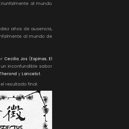
 triunfalmente al mundo
s diez años de ausencia,
iunfalmente al mundo de
or
Cecilia Jos
(
Espinas
,
El
 un inconfundible sabor
 Therond
y
Lancelot
.
 resultado final: