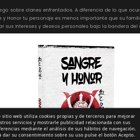
ego sobre clanes enfrentados. A diferencia de lo que ocur
re y Honor tu personaje es menos importante que su famili
ar sus intereses y deseos personales bajo la bandera del 
 sitio web utiliza cookies propias y de terceros para mejorar
stros servicios y mostrarle publicidad relacionada con sus
ferencias mediante el análisis de sus hábitos de navegación.
a dar su consentimiento sobre su uso pulse el botón Acepto.