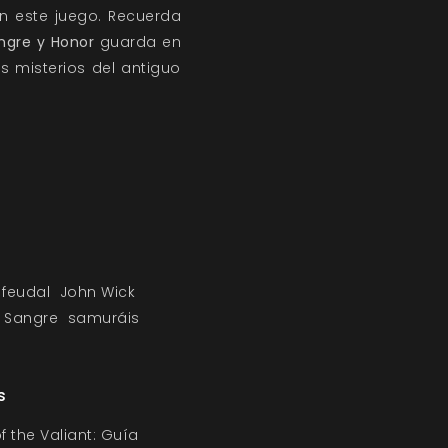
n este juego. Recuerda
ngre y Honor
guarda en
os misterios del antiguo
 feudal
John Wick
 Sangre
samuráis
s
f the Valiant: Guía