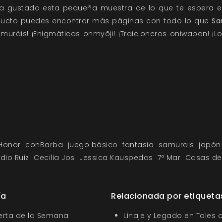
 gustado esta pequeña muestra de lo que te espera e
ducto puedes encontrar más páginas con todo lo que
Sa
samuráis! ¡Enigmáticos onmyõji! ¡Traicioneros oniwaban! ¡L
Honor
conBarba
juego básico
fantasia
samurais
japón
dio Ruiz
Cecilia Jos
Jessica Kauspedas
7º Mar
Casas de
ía
Relacionada por etiqueta
ferta de la Semana
Linaje y Legado en Tales o