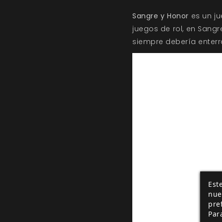
Sangre y Honor
es un ju
juegos de rol, en Sang
siempre debería enterr
Este
nue
pre
Par