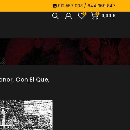
912 557 003 / 644 369 847
0
0
0,00 €
nor, Con El Que,