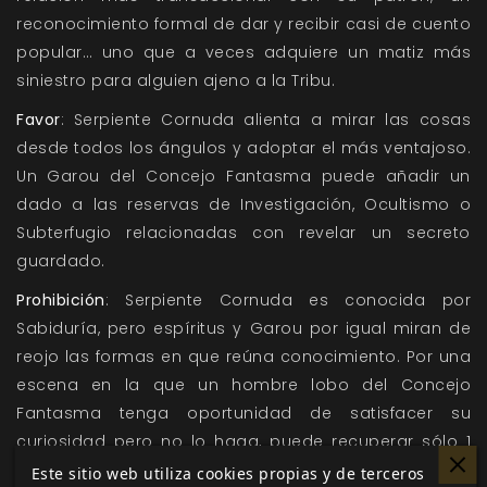
reconocimiento formal de dar y recibir casi de cuento
popular… uno que a veces adquiere un matiz más
siniestro para alguien ajeno a la Tribu.
Favor
: Serpiente Cornuda alienta a mirar las cosas
desde todos los ángulos y adoptar el más ventajoso.
Un Garou del Concejo Fantasma puede añadir un
dado a las reservas de Investigación, Ocultismo o
Subterfugio relacionadas con revelar un secreto
guardado.
Prohibición
: Serpiente Cornuda es conocida por
Sabiduría, pero espíritus y Garou por igual miran de
reojo las formas en que reúna conocimiento. Por una
escena en la que un hombre lobo del Concejo
Fantasma tenga oportunidad de satisfacer su
curiosidad pero no lo haga, puede recuperar sólo 1
punto de Fuerza de Voluntad al comienzo de la
Este sitio web utiliza cookies propias y de terceros