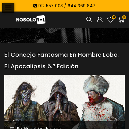
912 557 003 / 644 369 847
0
0
El Concejo Fantasma En Hombre Lobo:
El Apocalipsis 5.ª Edición
En:
Nuestros Juegos