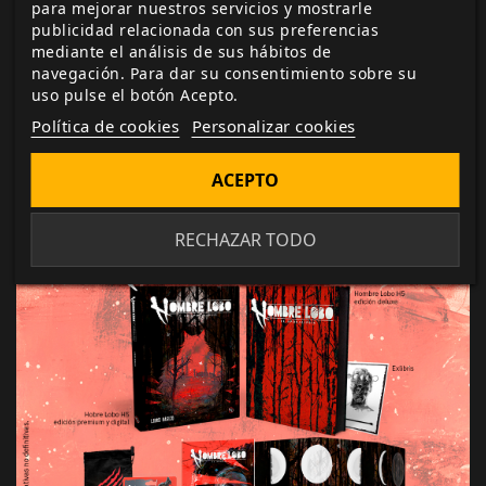
para mejorar nuestros servicios y mostrarle
siguiente sesión, en lugar del equivalente a su
publicidad relacionada con sus preferencias
puntuación de Compostura o Resolución.
mediante el análisis de sus hábitos de
Participa en el mecenazgo de Hombre Lobo:
navegación. Para dar su consentimiento sobre su
El Apocalipsis 5.ª Edición y obtener
uso pulse el botón Acepto.
productos y recompensas exclusivas.
Política de cookies
Personalizar cookies
ÚNETE A LA MANADA Y SALVA A GAIA
ACEPTO
RECHAZAR TODO