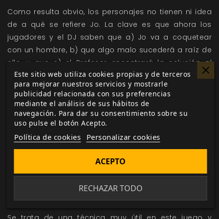
Como resulta obvio, los personajes no tienen ni idea
de a qué se refiere Jo. La clave es que ahora los
jugadores y el DJ saben que a) Jo va a coquetear
con un hombre, b) que algo malo sucederá a raíz de
ello, y que c) el Profesor encontrará la solución al
Este sitio web utiliza cookies propias y de terceros
problema.
para mejorar nuestros servicios y mostrarle
Otro ejemplo más, con una escena retrospectiva:
publicidad relacionada con sus preferencias
mediante el análisis de sus hábitos de
Confesionario con salto temporal
navegación. Para dar su consentimiento sobre su
uso pulse el botón Acepto.
Mitch usa su derecho al confesionario justo cuando
su equipo está a punto de ser aniquilado por una
Política de cookies
Personalizar cookies
jauría de gules. «Por suerte, tenía un sobre de salsa
ACEPTO
picante que había cogido del restaurante mexicano».
La escena continúa y el personaje de Mitch usa la
salsa picante para cegar al líder de los gules, dando
RECHAZAR TODO
al equipo unos preciosos segundos para escapar.
Se trata de una técnica muy útil en este juego y