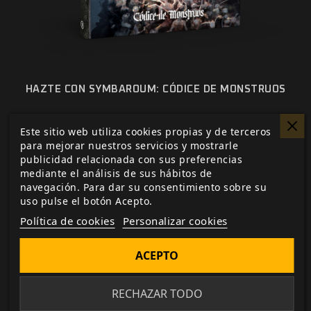
HAZTE CON SYMBAROUM: CÓDICE DE MONSTRUOS
Sigue de cerca todas las novedades y avances
Este sitio web utiliza cookies propias y de terceros
sobre
Symbaroum
y otros de tus juegos y
para mejorar nuestros servicios y mostrarle
suplementos favoritos mediante la sección de
publicidad relacionada con sus preferencias
noticias y desarrollo de nuestra web, suscríbete al
mediante el análisis de sus hábitos de
navegación. Para dar su consentimiento sobre su
boletín de novedades en la parte inferior de la web y
uso pulse el botón Acepto.
acude a nuestro formulario de contacto para
Política de cookies
Personalizar cookies
cualquier duda o sugerencia que tengas.
ACEPTO
Me gusta esto
RECHAZAR TODO