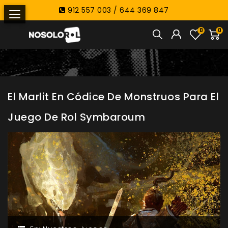
912 557 003 / 644 369 847
0
0
El Marlit En Códice De Monstruos Para El
Juego De Rol Symbaroum