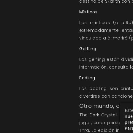
destino de Skarith con
Místicos
Los místicos (o urRu
extremadamente lentas.
vinculado a él morirá 
Gelfling
Los gelfling están divi
información, consulta l
Podling
Los podling son criat
divertirse con cancione
Otro mundo, otra ép
Este
The Dark Crystal: El Ju
nue
pre
jugar, crear personajes
Par
Thra. La edición inclu