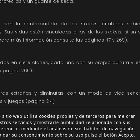
 profecías y un guante de seda.
) son la contrapartida de los skeksis: criaturas sab
 Sus vidas están vinculadas a las de los skeksis; si un s
(para más información consulta las páginas 47 y 269).
didos en siete clanes, cada uno con su propia cultura y 
a página 266).
uras extrañas y diminutas, con un modo de vida senci
s y juegos (página 271).
oca, en la Era de la Resistencia...
 sitio web utiliza cookies propias y de terceros para mejorar
ego de Aventuras
es un completo libro de aventuras con 
stros servicios y mostrarle publicidad relacionada con sus
ferencias mediante el análisis de sus hábitos de navegación.
 gelfling junto a tus amigos y aventurarte en el maravil
a dar su consentimiento sobre su uso pulse el botón Acepto.
ye guarda con un mapa