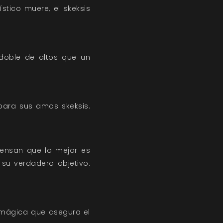
ístico muere, el skeksis
 doble de altos que un
 para sus amos skeksis.
iensan que lo mejor es
 su verdadero objetivo:
d mágica que asegura el