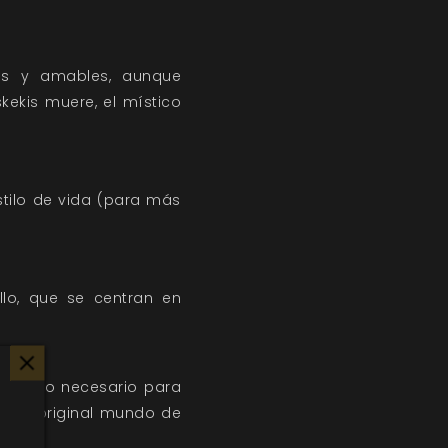
ias y amables, aunque
kekis muere, el místico
estilo de vida (para más
llo, que se centran en
todo lo necesario para
loso y original mundo de