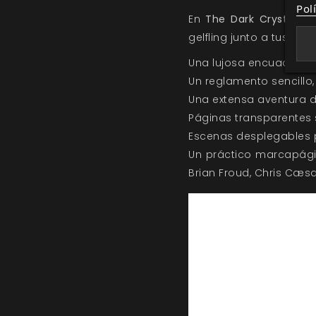
Pol
En
The Dark Crystal: E
gelfling junto a tus am
Una lujosa encuadernac
Un reglamento sencillo,
Una extensa aventura d
Páginas transparentes 
Escenas desplegables p
Un práctico marcapágin
Brian Froud, Chris Cæsa