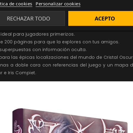
ítica de cookies
Personalizar cookies
l Juego de Aventuras
encontrarás todo lo que necesitas
igos y aventurarte en el maravilloso y original mundo de Th
RECHAZAR TODO
ACEPTO
ión en tela de tapa dura con tres cintas que te ayudarán
 ideal para jugadores primerizos.
e 200 páginas para que la explores con tus amigos.
superpuestas con información oculta.
ara las épicas localizaciones del mundo de Cristal Oscur
as a doble cara con referencias del juego y un mapa de
r e Iris Compiet.