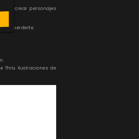
 para crear personajes
ra:
 a no perderte.
o.
 Thra. Ilustraciones de