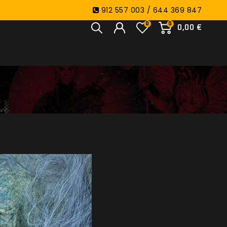
912 557 003 / 644 369 847
0
0
0,00 €