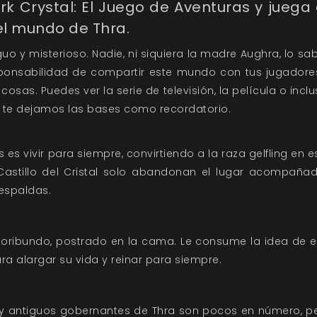
k Crystal: El Juego de Aventuras y juega 
 el mundo de Thra.
o y misterioso. Nadie, ni siquiera la madre Aughra, lo sab
ponsabilidad de compartir este mundo con tus jugadores;
cosas. Puedes ver la serie de televisión, la película o inclu
 te dejamos las bases como recordatorio.
is es vivir para siempre, convirtiendo a la raza gelfling en
 Castillo del Cristal solo abandonan el lugar acompaña
espaldas.
oribundo, postrado en la cama. Le consume la idea de ex
ara alargar su vida y reinar para siempre.
l y antiguos gobernantes de Thra son pocos en número, p