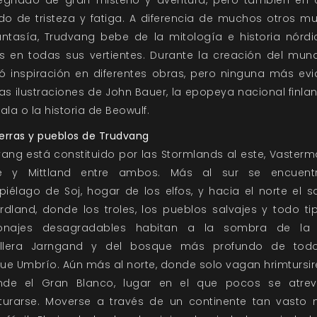
ido de tristeza y fatiga. A diferencia de muchos otros m
antasía, Trudvang bebe de la mitología e historia nórdi
as en todas sus vertientes. Durante la creación del mun
ó inspiración en diferentes obras, pero ninguna más evi
as ilustraciones de John Bauer, la epopeya nacional finl
ala o la historia de Beowulf.
ierras y pueblos de Trudvang
ang está constituido por las Stormlands al este, Vasterm
e y Mittland entre ambos. Más al sur se encuent
piélago de Soj, hogar de los elfos, y hacia el norte el s
rdland, donde los troles, los pueblos salvajes y todo ti
onajes desagradables habitan a la sombra de la
illera Jarngand y del bosque más profundo de todo
e Umbrío. Aún más al norte, donde solo vagan hrimtursire
ende el Gran Blanco, lugar en el que pocos se atre
turarse. Moverse a través de un continente tan vasto 