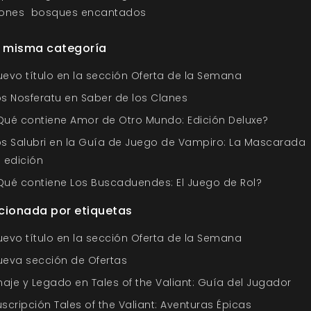
ones
bosques encantados
a misma categoría
uevo título en la sección Oferta de la Semana
os Nosferatu en Saber de los Clanes
Qué contiene Amor de Otro Mundo: Edición Deluxe?
os Salubri en la Guía de Juego de Vampiro: La Mascarada
ª edición
Qué contiene Los Buscaduendes: El Juego de Rol?
cionada por etiquetas
uevo título en la sección Oferta de la Semana
ueva sección de Ofertas
inaje y Legado en Tales of the Valiant: Guía del Jugador
uscripción Tales of the Valiant: Aventuras Épicas