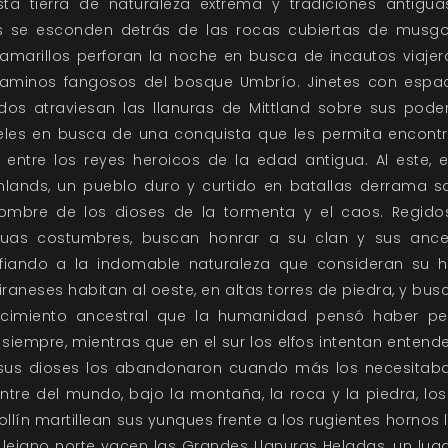
sta tierra de naturaleza extrema y tradiciones antiguas
es se esconden detrás de las rocas cubiertas de musgo
 amarillos perforan la noche en busca de incautos viajer
caminos fangosos del bosque Umbrío. Jinetes con espa
dos atraviesan las llanuras de Mittland sobre sus pode
eles en busca de una conquista que les permita encontr
 entre los reyes heroicos de la edad antigua. Al este, e
mlands, un pueblo duro y curtido en batallas derrama s
ombre de los dioses de la tormenta y el caos. Regido
guas costumbres, buscan honrar a su clan y sus ance
fiando a la indomable naturaleza que consideran su h
iraneses habitan al oeste, en altas torres de piedra, y bus
cimiento ancestral que la humanidad pensó haber pe
siempre, mientras que en el sur los elfos intentan entend
sus dioses los abandonaron cuando más los necesitaba
entre del mundo, bajo la montaña, la roca y la piedra, los
ollín martillean sus yunques frente a los rugientes hornos l
 lejano norte yacen las Grandes Llanuras Heladas, un lug