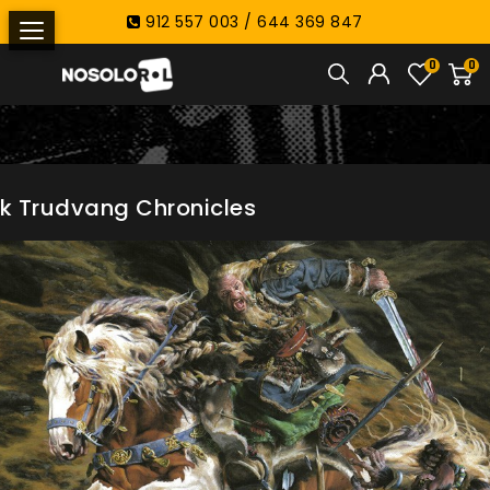
912 557 003 / 644 369 847
0
0
k Trudvang Chronicles