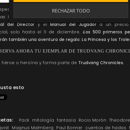
repedido del
Pack Trudvang Chronicles
llega a su recta fin
RECHAZAR TODO
das la oportunidad de hacerte con este pack que inclu
al del Director
y el
Manual del Jugador
a un precio
ial, solo hasta el 11 de diciembre. ¡
Los 500 primeros pe
irán también una aventura de regalo: La Princesa y los Trole
SERVA AHORA TU EJEMPLAR DE TRUDVANG CHRONIC
n héroe o heroína y forma parte de
Trudvang Chronicles.
usta esto
uetas:
Pack
mitología
fantasía
Rocio Morón
Theodor
vist
Magnus Malmberg
Paul Bonner
cuentos de hadas