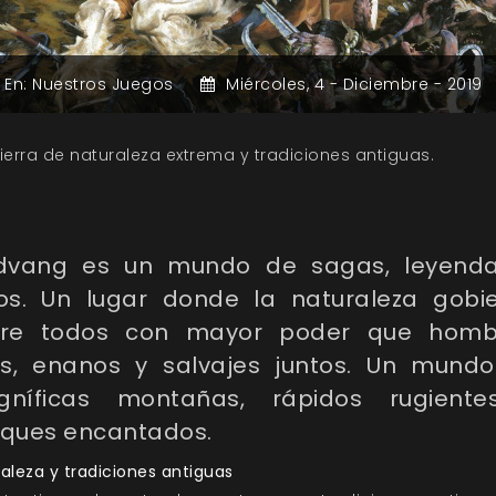
En:
Nuestros Juegos
Miércoles,
4 -
Diciembre -
2019
ierra de naturaleza extrema y tradiciones antiguas.
dvang es un mundo de sagas, leyend
os. Un lugar donde la naturaleza gobi
re todos con mayor poder que homb
os, enanos y salvajes juntos. Un mund
níficas montañas, rápidos rugient
ques encantados.
aleza y tradiciones antiguas